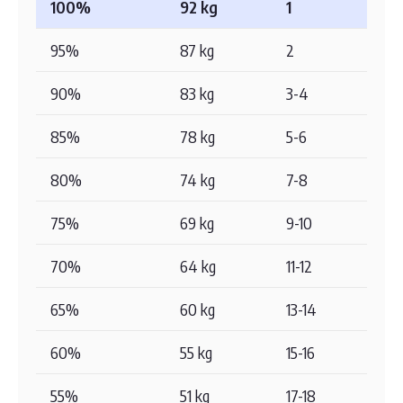
100%
92 kg
1
95%
87 kg
2
90%
83 kg
3-4
85%
78 kg
5-6
80%
74 kg
7-8
75%
69 kg
9-10
70%
64 kg
11-12
65%
60 kg
13-14
60%
55 kg
15-16
55%
51 kg
17-18