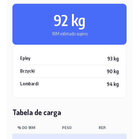
92 kg
1RM estimado supino
Epley
93 kg
Brzycki
90 kg
Lombardi
94 kg
Tabela de carga
% DO 1RM
PESO
REP.