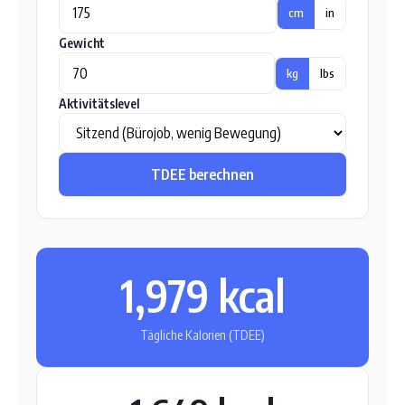
cm
in
Gewicht
kg
lbs
Aktivitätslevel
TDEE berechnen
1,979 kcal
Tägliche Kalorien (TDEE)