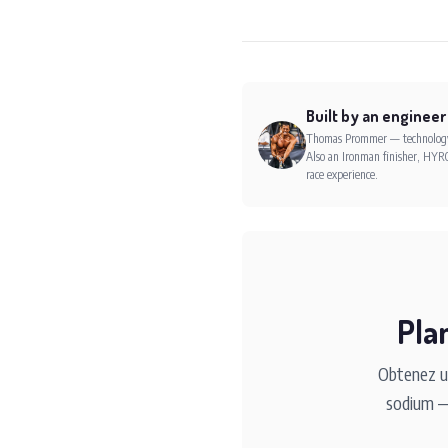
Built by an engineer
Thomas Prommer — technology e
Also an Ironman finisher, HYRO
race experience.
Pla
Obtenez un
sodium — 