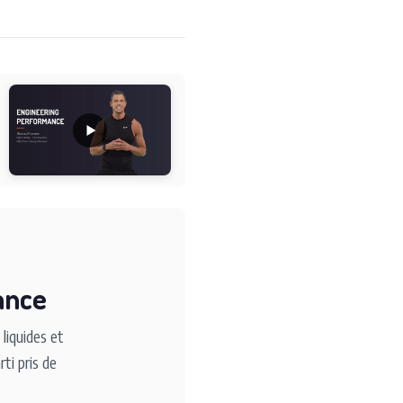
l
ance
liquides et
ti pris de