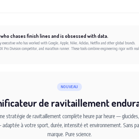
 who chases finish lines and is obsessed with data.
xecutive who has worked with Google, Apple, Nike, Adidas, Netflix and other global brands.
X Pro Division competitor, and marathon runner. These tools combine engineering rigor with rea
NOUVEAU
nificateur de ravitaillement endur
e stratégie de ravitaillement complète heure par heure — glucides, 
adaptée à votre sport, durée, intensité et environnement. Sans par
marque. Pure science.