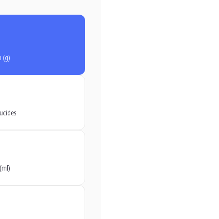
 (g)
ucides
(ml)