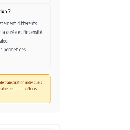
tion ?
lètement différents.
a durée et l'intensité.
aleur
ies permet des
de transpiration individuels,
entraînement — ne débutez