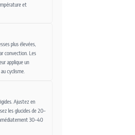
température et
sses plus élevées,
par convection. Les
eur applique un
 au cyclisme.
igides. Ajustez en
isez les glucides de 20–
z immédiatement 30–40