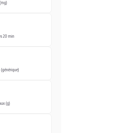
(mg)
es 20 min
 (générique)
aux (g)