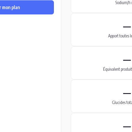
Sodium/h 
r mon plan
—
Apport toutes l
—
Équivalent produit
—
Glucides tot
—