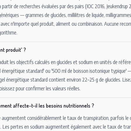
 partir de recherches évaluées par des pairs (IOC 2016, Jeukendru
génériques — grammes de glucides, millilitres de liquide, milligramm
 avec n'importe quel produit, aliment ou combinaison. Aucune rec
lgorithme.
nt produit' ?
aduit les objectifs calculés en glucides et sodium en unités de référ
el énergétique standard' ou '500 ml de boisson isotonique typique
gel énergétique standard contient environ 22–25 g de glucides. Lisez
isissez pour confirmer les valeurs réelles.
ent affecte-t-il les besoins nutritionnels ?
té augmentent considérablement le taux de transpiration, parfois le
s. Les pertes en sodium augmentent également avec le taux de tran