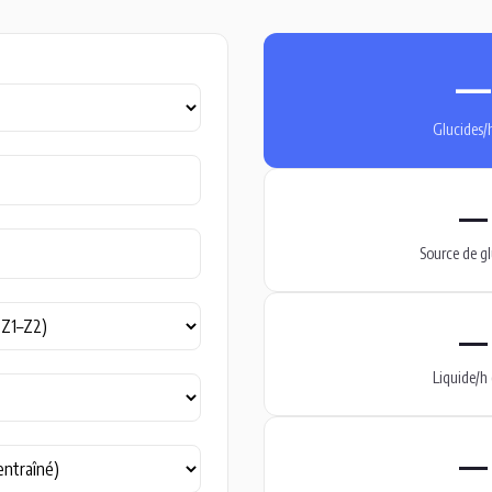
—
Glucides/h
—
Source de gl
—
Liquide/h 
—