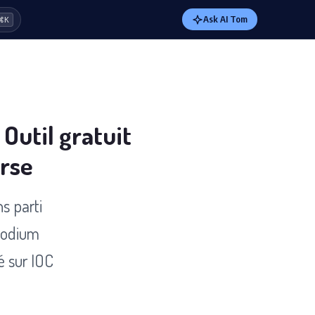
Ask AI Tom
⌘K
Outil gratuit
urse
s parti
sodium
é sur IOC