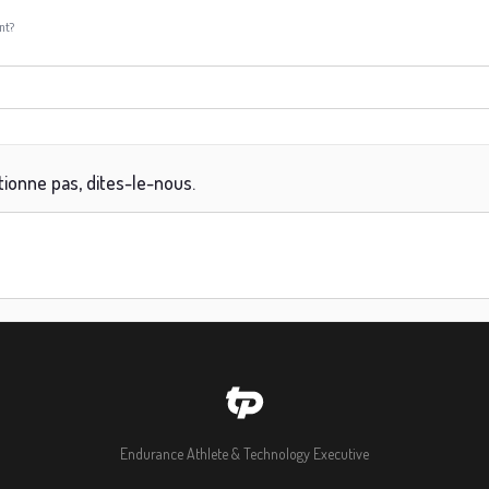
ent?
ionne pas, dites-le-nous.
Endurance Athlete & Technology Executive