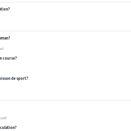
ation?
onman?
on?
en course?
isson de sport?
turel?
sculation?