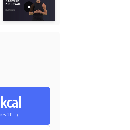
l
 kcal
nnes (TDEE)