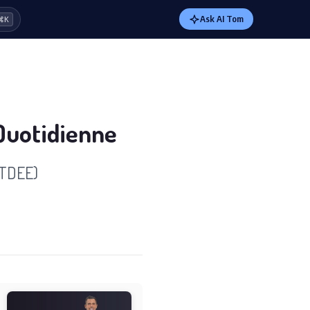
Ask AI Tom
⌘K
Quotidienne
(TDEE)