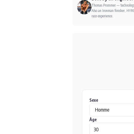
Thomas Prommer — technology e
Also an Ironman finisher, HYRO
race experience.
Sexe
Âge