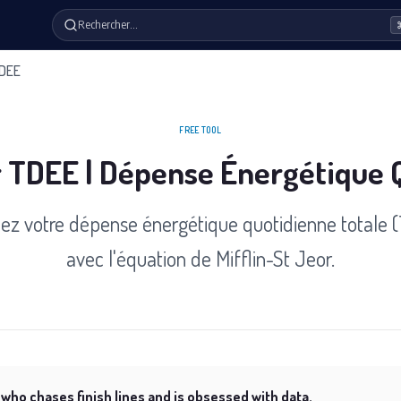
Rechercher…
TDEE
FREE TOOL
r TDEE | Dépense Énergétique 
lez votre dépense énergétique quotidienne totale 
avec l'équation de Mifflin-St Jeor.
 who chases finish lines and is obsessed with data.