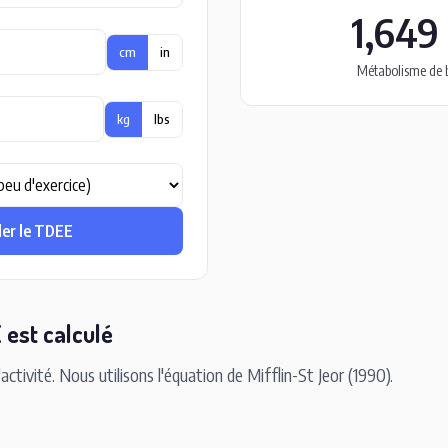
1,649 
cm
in
Métabolisme de 
kg
lbs
ler le TDEE
est calculé
ivité. Nous utilisons l'équation de Mifflin-St Jeor (1990).