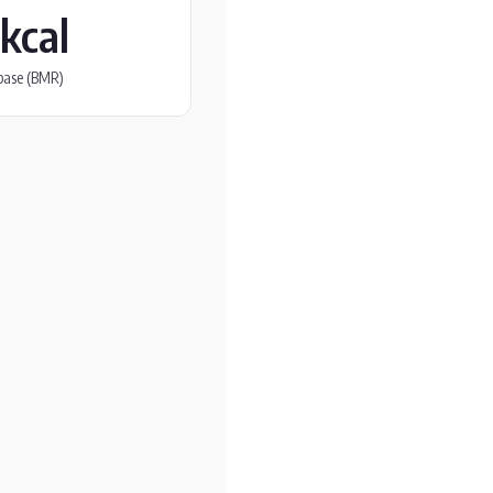
kcal
base (BMR)