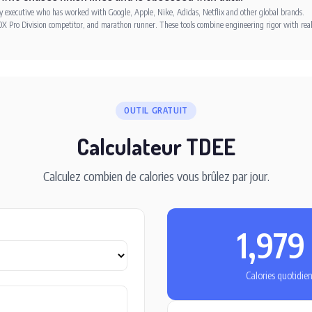
xecutive who has worked with Google, Apple, Nike, Adidas, Netflix and other global brands.
X Pro Division competitor, and marathon runner. These tools combine engineering rigor with rea
OUTIL GRATUIT
Calculateur TDEE
Calculez combien de calories vous brûlez par jour.
1,979
Calories quotidie