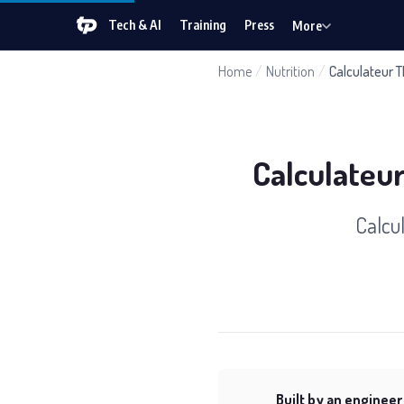
Tech & AI
Training
Press
More
Home
/
Nutrition
/
Calculateur 
Calculateu
Calcu
Built by an engineer