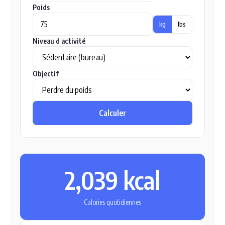
Poids
kg
lbs
Niveau d activité
Objectif
Calculer
2,039 kcal
Calories quotidiennes