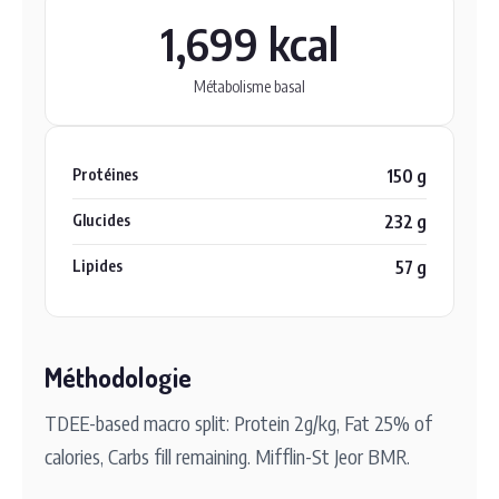
1,699 kcal
Métabolisme basal
Protéines
150 g
Glucides
232 g
Lipides
57 g
Méthodologie
TDEE-based macro split: Protein 2g/kg, Fat 25% of
calories, Carbs fill remaining. Mifflin-St Jeor BMR.