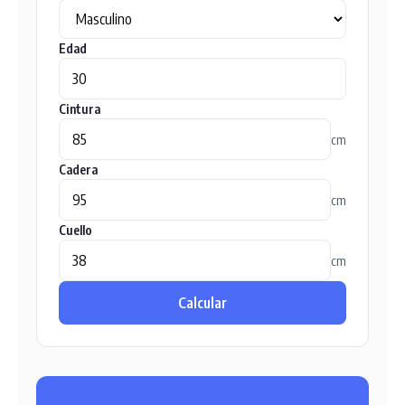
Edad
Cintura
cm
Cadera
cm
Cuello
cm
Calcular