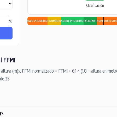
Clasificación
%
BAJO PROMEDIO
PROMEDIO
SOBRE PROMEDIO
EXCELENTE
SUPERIOR / SO
l FFMI
altura (m)². FFMI normalizado = FFMI + 6,1 × (1,8 − altura en metro
de 25.
I?