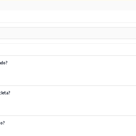
ndo?
cleta?
do?