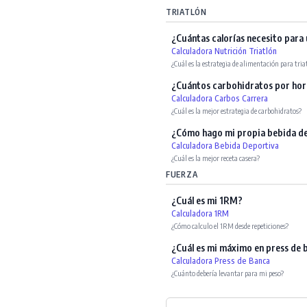
TRIATLÓN
¿Cuántas calorías necesito para
Calculadora Nutrición Triatlón
¿Cuál es la estrategia de alimentación para tria
¿Cuántos carbohidratos por hor
Calculadora Carbos Carrera
¿Cuál es la mejor estrategia de carbohidratos?
¿Cómo hago mi propia bebida d
Calculadora Bebida Deportiva
¿Cuál es la mejor receta casera?
FUERZA
¿Cuál es mi 1RM?
Calculadora 1RM
¿Cómo calculo el 1RM desde repeticiones?
¿Cuál es mi máximo en press de 
Calculadora Press de Banca
¿Cuánto debería levantar para mi peso?