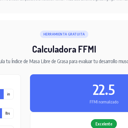
HERRAMIENTA GRATUITA
Calculadora FFMI
ula tu Índice de Masa Libre de Grasa para evaluar tu desarrollo musc
22.5
m
in
FFMI normalizado
lbs
Excelente