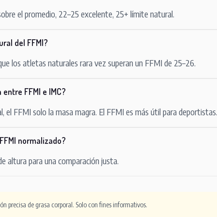
bre el promedio, 22–25 excelente, 25+ límite natural.
tural del FFMI?
que los atletas naturales rara vez superan un FFMI de 25–26.
a entre FFMI e IMC?
l, el FFMI solo la masa magra. El FFMI es más útil para deportistas
 FFMI normalizado?
 de altura para una comparación justa.
n precisa de grasa corporal. Solo con fines informativos.