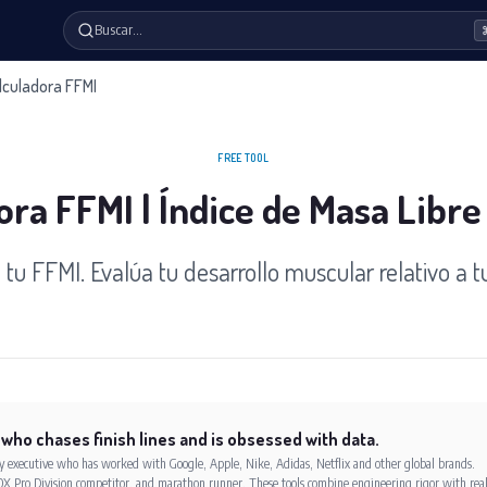
Buscar…
lculadora FFMI
FREE TOOL
ora FFMI | Índice de Masa Libre
 tu FFMI. Evalúa tu desarrollo muscular relativo a tu
 who chases finish lines and is obsessed with data.
xecutive who has worked with Google, Apple, Nike, Adidas, Netflix and other global brands.
X Pro Division competitor, and marathon runner. These tools combine engineering rigor with rea