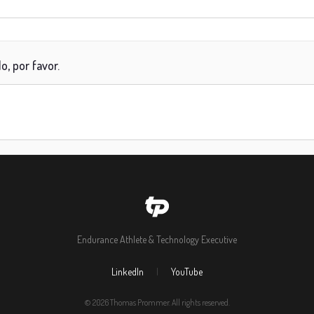
o, por favor.
Endurance Athlete & Technology Executive
LinkedIn
|
YouTube
© 2026 Thomas Prommer. All rights reserved.