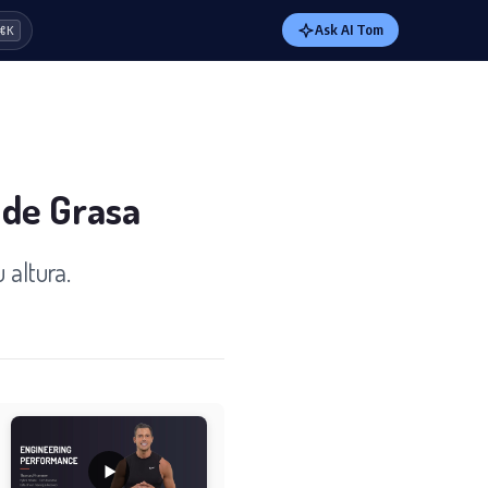
Ask AI Tom
⌘K
 de Grasa
 altura.
l