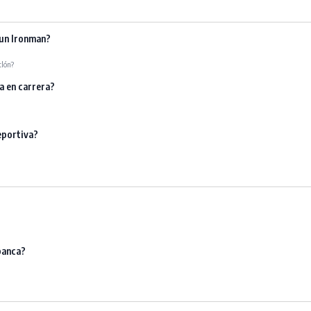
 un Ironman?
tlón?
a en carrera?
eportiva?
banca?