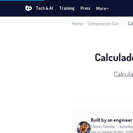
Tech & AI
Training
Press
More
Home
/
Composición Corporal
/
Ca
Calculad
Calcula
Built by an engineer
Thomas Prommer — technology e
Also an Ironman finisher, HYRO