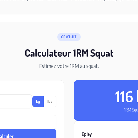
GRATUIT
Calculateur 1RM Squat
Estimez votre 1RM au squat.
116
kg
lbs
1RM Squ
Epley
alculer