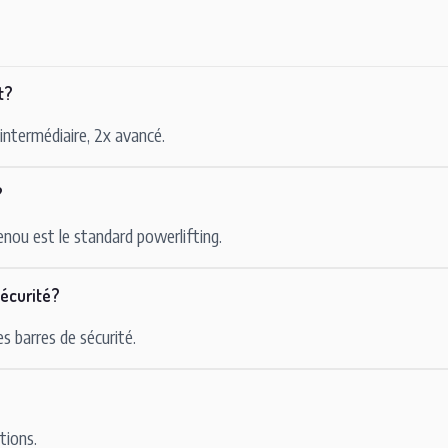
t?
 intermédiaire, 2x avancé.
?
enou est le standard powerlifting.
écurité?
es barres de sécurité.
tions.