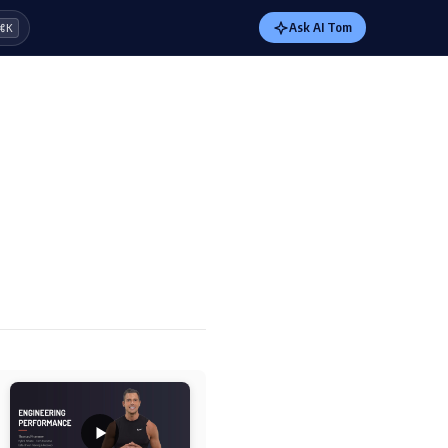
Ask AI Tom
⌘K
l