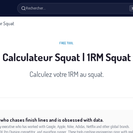
Rechercher…
ur Squat
FREE TOOL
Calculateur Squat | 1RM Squat
Calculez votre 1RM au squat.
 who chases finish lines and is obsessed with data.
xecutive who has worked with Google, Apple, Nike, Adidas, Netflix and other global brands.
X Pro Division competitor, and marathon runner. These tools combine engineering rigor with rea