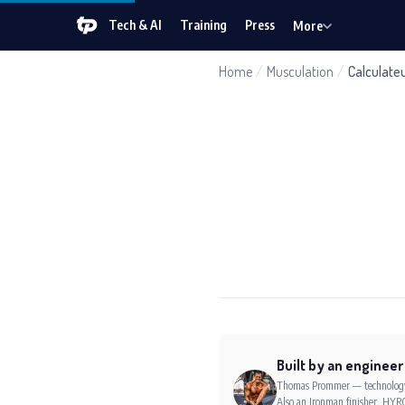
Tech & AI
Training
Press
More
Home
/
Musculation
/
Calculate
Built by an engineer
Thomas Prommer — technology e
Also an Ironman finisher, HYRO