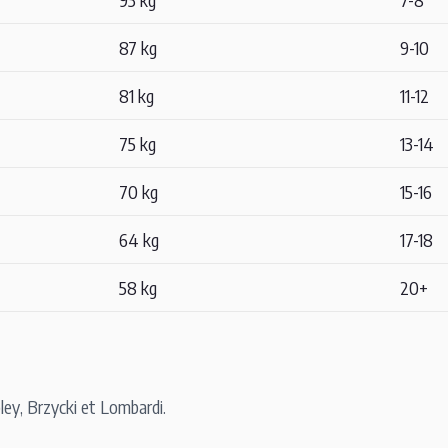
87 kg
9-10
81 kg
11-12
75 kg
13-14
70 kg
15-16
64 kg
17-18
58 kg
20+
ey, Brzycki et Lombardi.