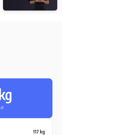
 kg
at
117 kg