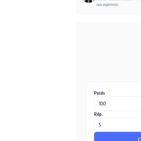
race experience.
Poids
Rép.
C