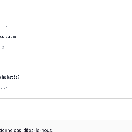
turel?
sculation?
ent?
che lestée?
arche?
ionne pas, dites-le-nous.