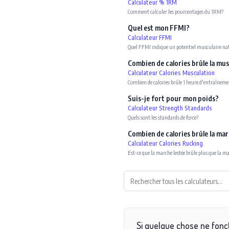
Calculateur % 1RM
Comment calculer les pourcentages du 1RM?
Quel est mon FFMI?
Calculateur FFMI
Quel FFMI indique un potentiel musculaire na
Combien de calories brûle la mu
Calculateur Calories Musculation
Combien de calories brûle 1 heure d'entraînem
Suis-je fort pour mon poids?
Calculateur Strength Standards
Quels sont les standards de force?
Combien de calories brûle la mar
Calculateur Calories Rucking
Est-ce que la marche lestée brûle plus que la m
Si quelque chose ne fonct