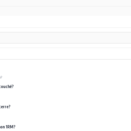
s?
 couché?
terre?
mon 1RM?