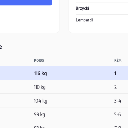
Brzycki
Lombardi
e
POIDS
RÉP.
116 kg
1
110 kg
2
104 kg
3-4
99 kg
5-6
93 kg
7-8