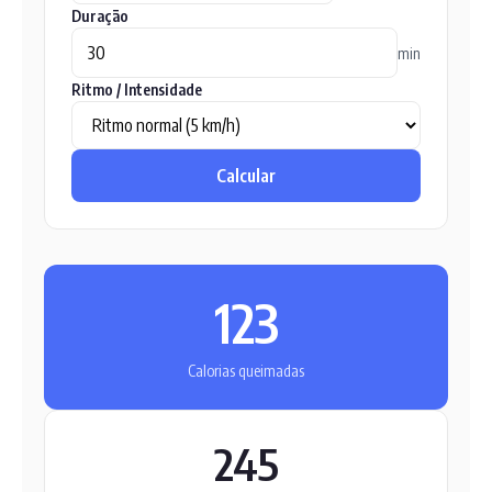
Duração
min
Ritmo / Intensidade
Calcular
123
Calorias queimadas
245