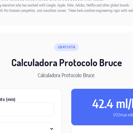
xecutive who has worked with Google, Apple, Nike, Adidas, Netflix and other global brands.
X Pro Division competitor, and marathon runner. These tools combine engineering rigor with rea
GRATUITA
Calculadora Protocolo Bruce
Calculadora Protocolo Bruce.
42.4 ml
to (min)
VO2max est