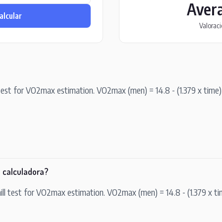
Aver
alcular
Valorac
test for VO2max estimation. VO2max (men) = 14.8 - (1.379 x time) 
 calculadora?
ll test for VO2max estimation. VO2max (men) = 14.8 - (1.379 x ti