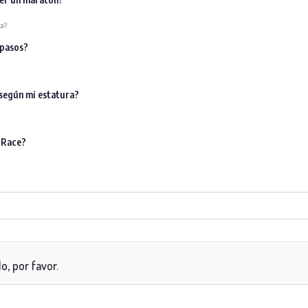
ca?
 pasos?
 según mi estatura?
 Race?
o, por favor.