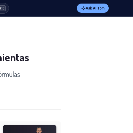
Ask AI Tom
⌘K
mientas
fórmulas