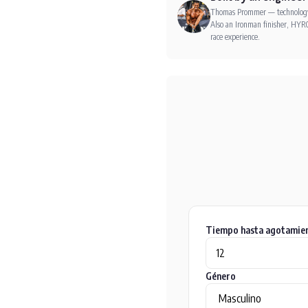
Thomas Prommer — technology e
Also an Ironman finisher, HYRO
race experience.
Tiempo hasta agotamien
Género