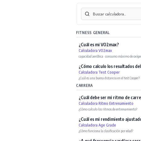
FITNESS GENERAL
¿Cuál es mi VO2max?
Calculadora VO2max
capacidad aeróbica
·
consumo máximo de oxíge
¿Cómo calculo los resultados de
Calculadora Test Cooper
¿Cuál es una buena distancia en el test Cooper?
CARRERA
¿Cuál debe ser mi ritmo de carre
Calculadora Ritmo Entrenamiento
¿Cómo calculo los ritmos de entrenamiento?
¿Cuál es mi rendimiento ajustad
Calculadora Age Grade
¿Cómo funciona la clasificación por edad?
¿A qué frecuencia cardíaca cor