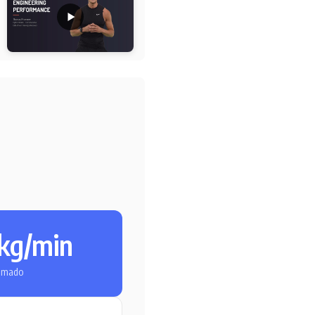
l
/kg/min
imado