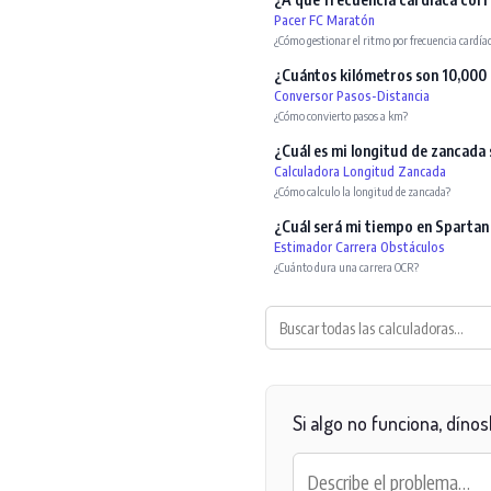
Pacer FC Maratón
¿Cómo gestionar el ritmo por frecuencia cardía
¿Cuántos kilómetros son 10,000
Conversor Pasos-Distancia
¿Cómo convierto pasos a km?
¿Cuál es mi longitud de zancada
Calculadora Longitud Zancada
¿Cómo calculo la longitud de zancada?
¿Cuál será mi tiempo en Spartan
Estimador Carrera Obstáculos
¿Cuánto dura una carrera OCR?
Si algo no funciona, dínosl