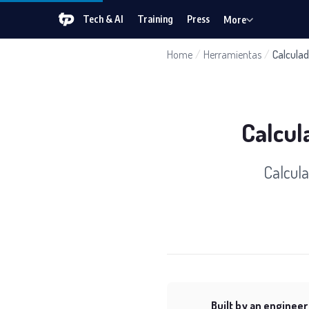
Tech & AI
Training
Press
More
Home
/
Herramientas
/
Calculad
Calcul
Calcula
Built by an engineer