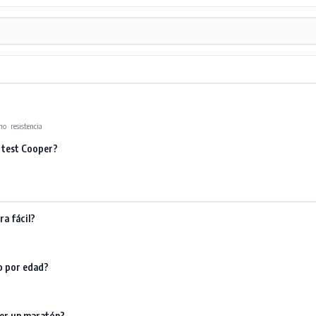
no
·
resistencia
l test Cooper?
ra fácil?
o por edad?
rer un maratón?