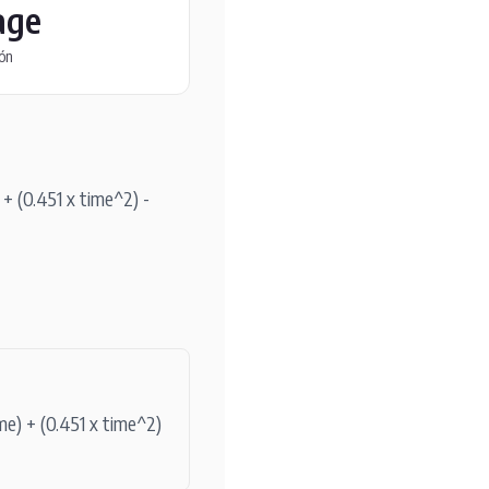
age
ión
+ (0.451 x time^2) -
me) + (0.451 x time^2)