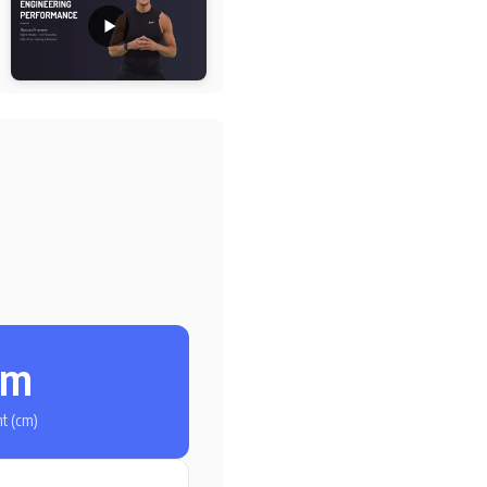
l
cm
ht (cm)