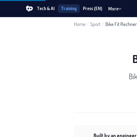
Tech & AI
Training
Press (EN)
More
Home
/
Sport
/
Bike Fit Rechner
B
Bi
Built by an engineer