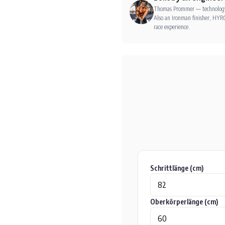
Thomas Prommer — technology e
Also an Ironman finisher, HYRO
race experience.
Schrittlänge (cm)
Oberkörperlänge (cm)