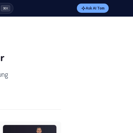
Ask AI Tom
⌘K
er
ung