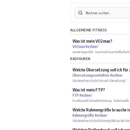
ALLGEMEINE FITNESS
Was ist mein VO2max?
VO2max Rechner
aerobe Kapazität
·
maximale Sauerstoffaufna
RADFAHREN
Welche Übersetzung soll ich für
Übersetzungsverhältnis Rechner
Wie berechne ich die Fahrrad-Übersetzung?
Was ist mein FTP?
FTP Rechner
Funktionelle Schwellenleistung
·
Radschwelle
Welche Rahmengröße brauche i
Rahmengröße Rechner
Wie berechne ich die Rahmengröße aus der Kör
Welchen Reifendruck soll ich v