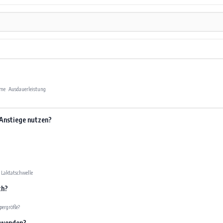
hme
·
Ausdauerleistung
 Anstiege nutzen?
·
Laktatschwelle
ch?
pergröße?
erwenden?