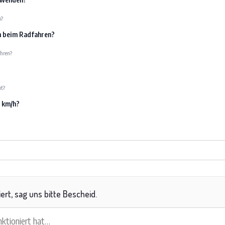
k?
an beim Radfahren?
ahren?
it?
0 km/h?
iert, sag uns bitte Bescheid.