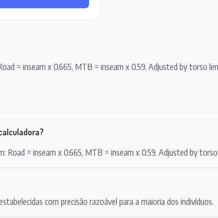
oad = inseam x 0.665, MTB = inseam x 0.59. Adjusted by torso leng
calculadora?
: Road = inseam x 0.665, MTB = inseam x 0.59. Adjusted by torso l
tabelecidas com precisão razoável para a maioria dos indivíduos.