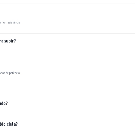
énio
·
resistência
ra subir?
onas de potência
ndo?
bicicleta?