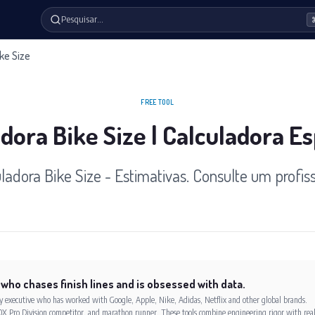
Pesquisar…
ke Size
FREE TOOL
dora Bike Size | Calculadora E
ladora Bike Size - Estimativas. Consulte um profiss
 who chases finish lines and is obsessed with data.
xecutive who has worked with Google, Apple, Nike, Adidas, Netflix and other global brands.
X Pro Division competitor, and marathon runner. These tools combine engineering rigor with rea