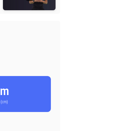
cm
 (cm)