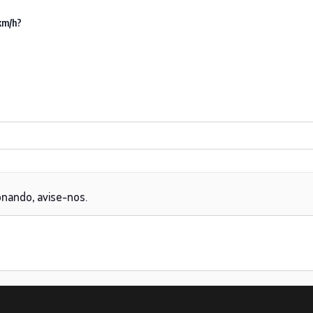
km/h?
onando, avise-nos.