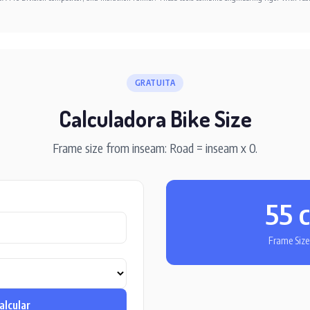
GRATUITA
Calculadora Bike Size
Frame size from inseam: Road = inseam x 0.
55 
Frame Size
alcular