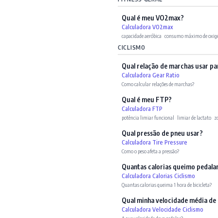
Qual é meu VO2max?
Calculadora VO2max
capacidade aeróbica
·
consumo máximo de oxig
CICLISMO
Qual relação de marchas usar pa
Calculadora Gear Ratio
Como calcular relações de marchas?
Qual é meu FTP?
Calculadora FTP
potência limiar funcional
·
limiar de lactato
·
z
Qual pressão de pneu usar?
Calculadora Tire Pressure
Como o peso afeta a pressão?
Quantas calorias queimo pedala
Calculadora Calorias Ciclismo
Quantas calorias queima 1 hora de bicicleta?
Qual minha velocidade média de 
Calculadora Velocidade Ciclismo