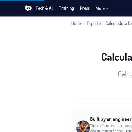
Tech & AI
Training
Press
More
Home
/
Esporte
/
Calculadora Bi
Calcula
Calcu
Built by an engineer
Thomas Prommer — technology e
Also an Ironman finisher, HYRO