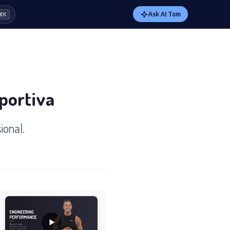
Ask AI Tom
⌘K
sportiva
ional.
l