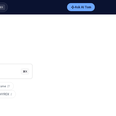
Ask AI Tom
⌘K
⌘K
isme
27
HYROX
2