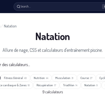
Search…
s
/
Natation
Natation
Allure de nage, CSS et calculateurs d'entraînement piscine.
Fitness Général
Nutrition
Musculation
Course
Cycl
49
44
31
27
ce cardiaque & Zones
Récupération
Triathlon
Natation
18
17
14
9
9 calculateurs