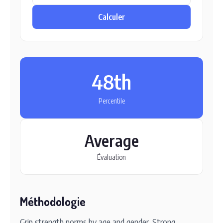
Calculer
48th
Percentile
Average
Évaluation
Méthodologie
Grip strength norms by age and gender. Strong