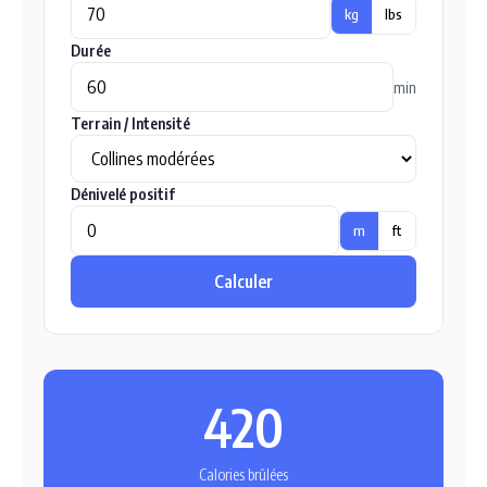
kg
lbs
Durée
min
Terrain / Intensité
Dénivelé positif
m
ft
Calculer
420
Calories brûlées