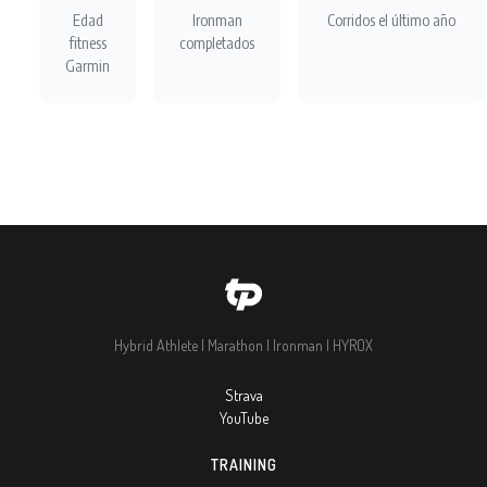
Edad
Ironman
Corridos el último año
fitness
completados
Garmin
Hybrid Athlete | Marathon | Ironman | HYROX
Strava
YouTube
TRAINING