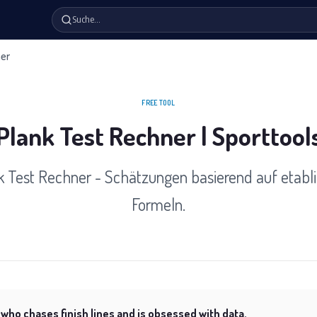
Suche…
ner
FREE TOOL
Plank Test Rechner | Sporttool
k Test Rechner - Schätzungen basierend auf etabli
Formeln.
 who chases finish lines and is obsessed with data.