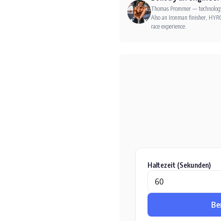
Thomas Prommer — technology e
Also an Ironman finisher, HYRO
race experience.
Haltezeit (Sekunden)
Be