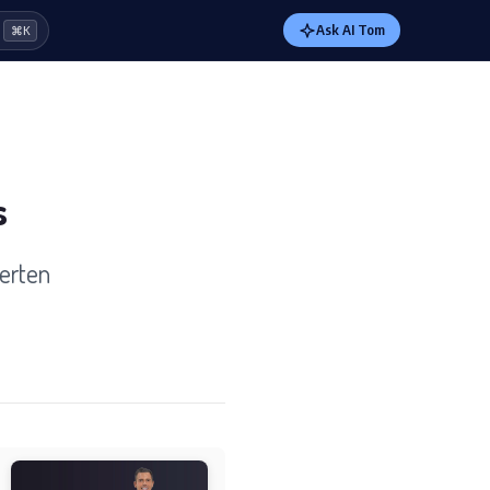
Ask AI Tom
⌘K
s
erten