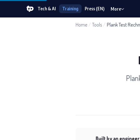
Tech & AI
Training
Press (EN)
More
Home
/
Tools
/
Plank Test Rech
Plan
Built by an engineer