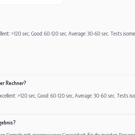
llent: >120 sec, Good: 60-120 sec, Average: 30-60 sec. Tests isomet
ser Rechner?
xcellent: >120 sec, Good: 60-120 sec, Average: 30-60 sec. Tests iso
gebnis?
rten Formeln mit angemessener Genauigkeit für die meisten Persone