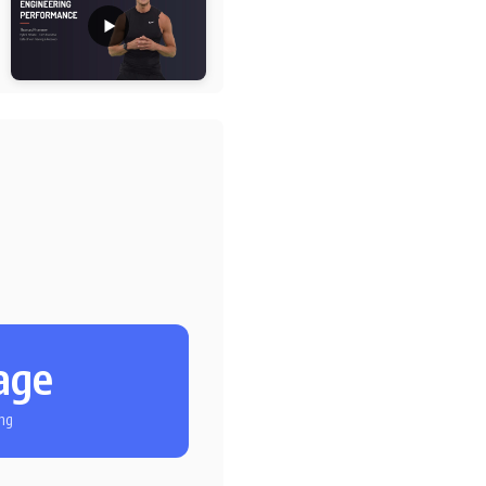
l
age
ng