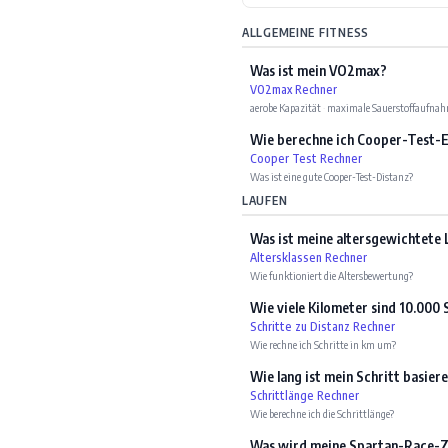
ALLGEMEINE FITNESS
Was ist mein VO2max?
VO2max Rechner
aerobe Kapazität
·
maximale Sauerstoffaufna
Wie berechne ich Cooper-Test-
Cooper Test Rechner
Was ist eine gute Cooper-Test-Distanz?
LAUFEN
Was ist meine altersgewichtete 
Altersklassen Rechner
Wie funktioniert die Altersbewertung?
Wie viele Kilometer sind 10.000 
Schritte zu Distanz Rechner
Wie rechne ich Schritte in km um?
Wie lang ist mein Schritt basie
Schrittlänge Rechner
Wie berechne ich die Schrittlänge?
Was wird meine Spartan-Race-Ze