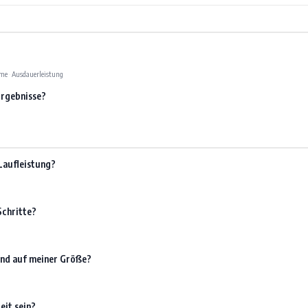
hme
·
Ausdauerleistung
Ergebnisse?
Laufleistung?
Schritte?
rend auf meiner Größe?
it sein?