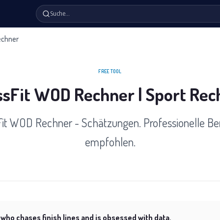
Suche…
echner
FREE TOOL
ssFit WOD Rechner | Sport Rec
Fit WOD Rechner - Schätzungen. Professionelle Be
empfohlen.
 who chases finish lines and is obsessed with data.