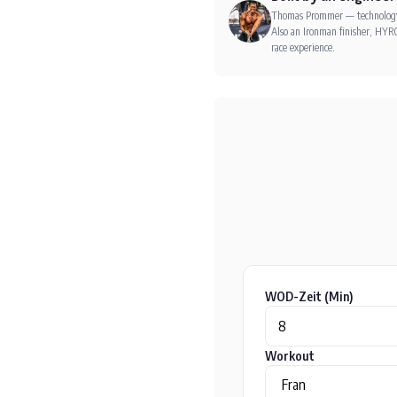
Thomas Prommer — technology e
Also an Ironman finisher, HYRO
race experience.
WOD-Zeit (Min)
Workout