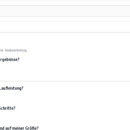
hme
·
Ausdauerleistung
Ergebnisse?
Laufleistung?
Schritte?
rend auf meiner Größe?