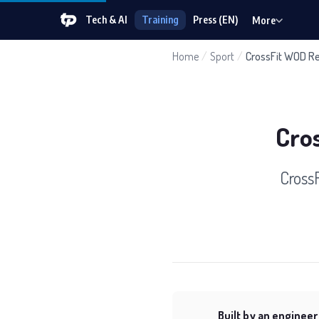
Tech & AI
Training
Press (EN)
More
Home
/
Sport
/
CrossFit WOD R
Cro
Cross
Built by an engineer