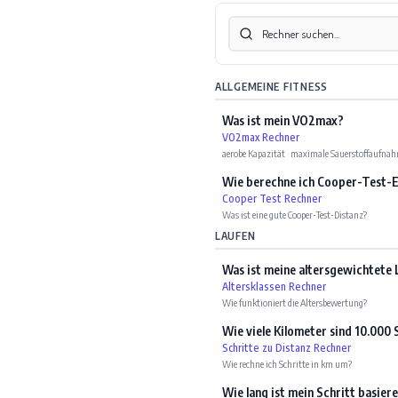
ALLGEMEINE FITNESS
Was ist mein VO2max?
VO2max Rechner
aerobe Kapazität
·
maximale Sauerstoffaufna
Wie berechne ich Cooper-Test-
Cooper Test Rechner
Was ist eine gute Cooper-Test-Distanz?
LAUFEN
Was ist meine altersgewichtete 
Altersklassen Rechner
Wie funktioniert die Altersbewertung?
Wie viele Kilometer sind 10.000 
Schritte zu Distanz Rechner
Wie rechne ich Schritte in km um?
Wie lang ist mein Schritt basie