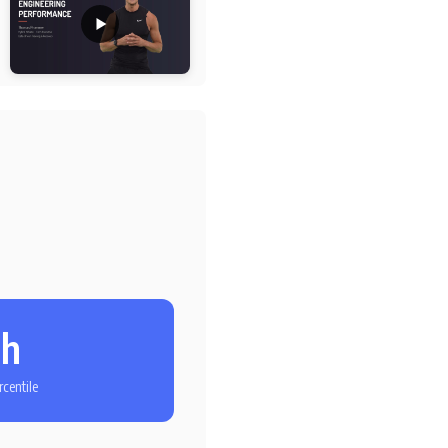
l
th
centile