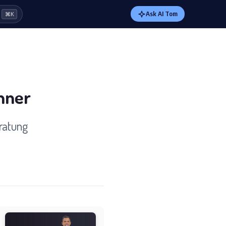
Ask AI Tom
⌘K
hner
ratung