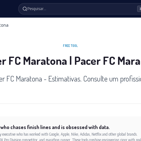
Pesquisar…
tona
FREE TOOL
r FC Maratona | Pacer FC Mar
r FC Maratona - Estimativas. Consulte um profissi
 who chases finish lines and is obsessed with data.
xecutive who has worked with Google, Apple, Nike, Adidas, Netflix and other global brands.
X Pro Division competitor, and marathon runner. These tools combine engineering rigor with rea