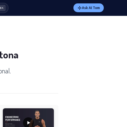
Ask AI Tom
⌘K
atona
onal.
l