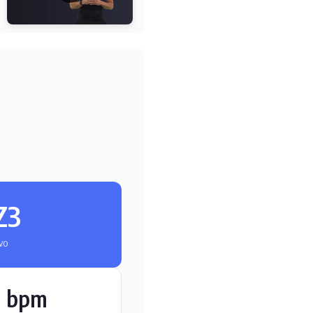
Z3
vo
9 bpm