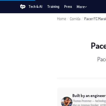
Tech & AI
Training
Press
More
Home
/
Corrida
/
Pacer FC Mara
Pace
Pace
Built by an engineer
Thomas Prommer — technology e
Also an Ironman finisher, HYRO