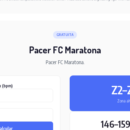
GRATUITA
Pacer FC Maratona
Pacer FC Maratona.
Z2–
x (bpm)
Zona al
146–15
alcular