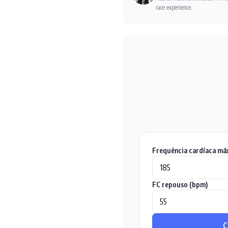
race experience.
Frequência cardíaca má
FC repouso (bpm)
C