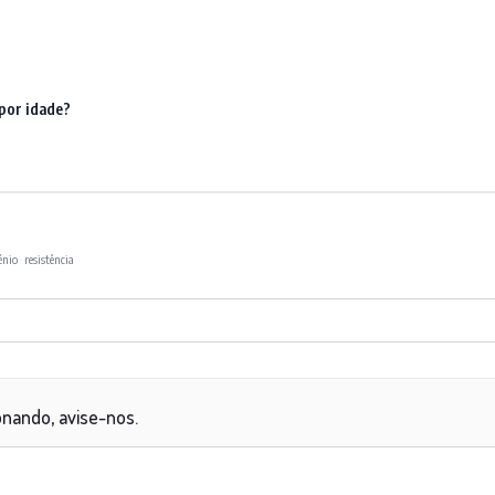
por idade?
énio
·
resistência
onando, avise-nos.