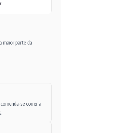
FC
a maior parte da
ecomenda-se correr a
s.