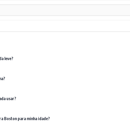
da leve?
na?
ada usar?
ra Boston para minha idade?