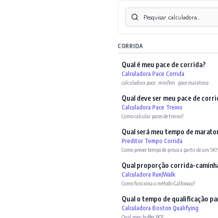
CORRIDA
Qual é meu pace de corrida?
Calculadora Pace Corrida
calculadora pace
·
min/km
·
pace maratona
Qual deve ser meu pace de corri
Calculadora Pace Treino
Como calcular paces de treino?
Qual será meu tempo de marato
Preditor Tempo Corrida
Como prever tempo de prova a partir de um 5K?
Qual proporção corrida-caminh
Calculadora Run/Walk
Como funciona o método Galloway?
Qual o tempo de qualificação pa
Calculadora Boston Qualifying
Qual meu buffer BQ?