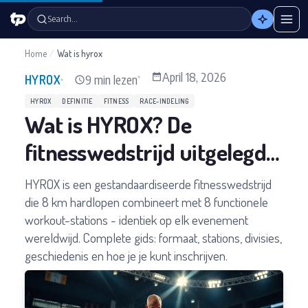
Search…
Home
/
Wat is hyrox
April 18, 2026
9 min lezen
HYROX
HYROX
DEFINITIE
FITNESS
RACE-INDELING
Wat is HYROX? De
fitnesswedstrijd uitgelegd
(2026 Definitieve Gids)
HYROX is een gestandaardiseerde fitnesswedstrijd
die 8 km hardlopen combineert met 8 functionele
workout-stations - identiek op elk evenement
wereldwijd. Complete gids: formaat, stations, divisies,
geschiedenis en hoe je je kunt inschrijven.