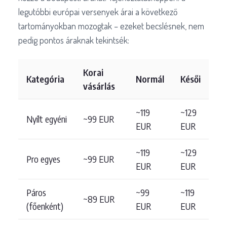
legutóbbi európai versenyek árai a következő
tartományokban mozogtak – ezeket becslésnek, nem
pedig pontos áraknak tekintsék:
Korai
Kategória
Normál
Késői
vásárlás
~119
~129
Nyílt egyéni
~99 EUR
EUR
EUR
~119
~129
Pro egyes
~99 EUR
EUR
EUR
Páros
~99
~119
~89 EUR
(főenként)
EUR
EUR