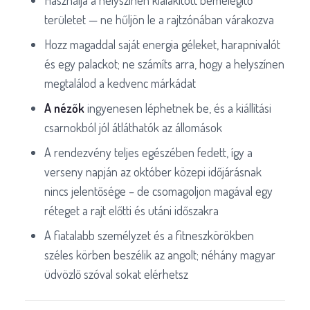
területet — ne hűljön le a rajtzónában várakozva
Hozz magaddal saját energia géleket, harapnivalót
és egy palackot; ne számíts arra, hogy a helyszínen
megtalálod a kedvenc márkádat
A nézők
ingyenesen léphetnek be, és a kiállítási
csarnokból jól átláthatók az állomások
A rendezvény teljes egészében fedett, így a
verseny napján az október közepi időjárásnak
nincs jelentősége – de csomagoljon magával egy
réteget a rajt előtti és utáni időszakra
A fiatalabb személyzet és a fitneszkörökben
széles körben beszélik az angolt; néhány magyar
üdvözlő szóval sokat elérhetsz