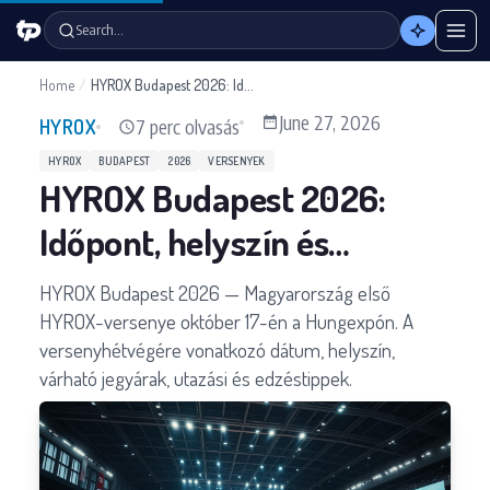
Search…
Home
/
HYROX Budapest 2026: Időpont, helyszín és regisztráció
June 27, 2026
7 perc olvasás
HYROX
HYROX
BUDAPEST
2026
VERSENYEK
HYROX Budapest 2026:
Időpont, helyszín és
regisztráció
HYROX Budapest 2026 — Magyarország első
HYROX-versenye október 17-én a Hungexpón. A
versenyhétvégére vonatkozó dátum, helyszín,
várható jegyárak, utazási és edzéstippek.