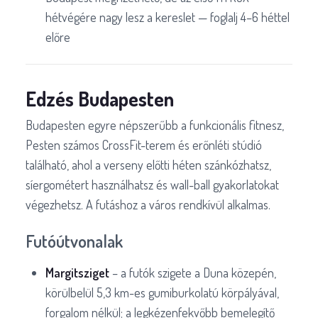
hétvégére nagy lesz a kereslet — foglalj 4–6 héttel
előre
Edzés Budapesten
Budapesten egyre népszerűbb a funkcionális fitnesz,
Pesten számos CrossFit-terem és erőnléti stúdió
található, ahol a verseny előtti héten szánkózhatsz,
síergométert használhatsz és wall-ball gyakorlatokat
végezhetsz. A futáshoz a város rendkívül alkalmas.
Futóútvonalak
Margitsziget
– a futók szigete a Duna közepén,
körülbelül 5,3 km-es gumiburkolatú körpályával,
forgalom nélkül; a legkézenfekvőbb bemelegítő