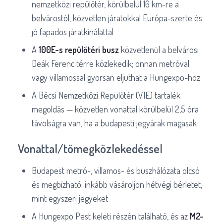
nemzetközi repülőtér, körülbelül 16 km-re a
belvárostól, közvetlen járatokkal Európa-szerte és
jó fapados járatkínálattal
A
100E-s repülőtéri busz
közvetlenül a belvárosi
Deák Ferenc térre közlekedik; onnan metróval
vagy villamossal gyorsan eljuthat a Hungexpo-hoz
A Bécsi Nemzetközi Repülőtér (VIE) tartalék
megoldás — közvetlen vonattal körülbelül 2,5 óra
távolságra van, ha a budapesti jegyárak magasak
Vonattal/tömegközlekedéssel
Budapest metró-, villamos- és buszhálózata olcsó
és megbízható; inkább vásároljon hétvégi bérletet,
mint egyszeri jegyeket
A Hungexpo Pest keleti részén található, és az
M2-