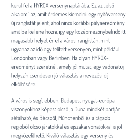
kerül fel a HYROX versenynaptárába. Ez az „első
alkalom” az, amit érdemes kiemelni: egy nyitóverseny
új ranglistát jelent, ahol nincs korábbi pályaeredmény,
amit be kellene hozni, így egy középmezőnybeli idő itt
magasabb helyet ér el a városi ranglistán, mint
ugyanaz az idő egy telített versenyen, mint például
Londonban vagy Berlinben. Ha olyan HYROX-
eredményt szeretnél, amely jól mutat, egy vadonatúj
helyszín csendesen jó választás a nevezési díj
elköltésére.
A város is segít ebben. Budapest nyugat-európai
viszonyokhoz képest olcsó, a Duna mindkét partján
sétálható, és Bécsből, Münchenből és a tágabb
régióból olcsó járatokkal és éjszakai vonatokkal is jól
megközelíthető. Kiváló választás egy verseny és