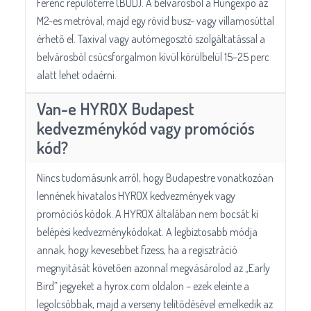
Ferenc repülőtérre (BUD). A belvárosból a Hungexpo az
M2-es metróval, majd egy rövid busz- vagy villamosúttal
érhető el. Taxival vagy autómegosztó szolgáltatással a
belvárosból csúcsforgalmon kívül körülbelül 15–25 perc
alatt lehet odaérni.
Van-e HYROX Budapest
kedvezménykód vagy promóciós
kód?
Nincs tudomásunk arról, hogy Budapestre vonatkozóan
lennének hivatalos HYROX kedvezmények vagy
promóciós kódok. A HYROX általában nem bocsát ki
belépési kedvezménykódokat. A legbiztosabb módja
annak, hogy kevesebbet fizess, ha a regisztráció
megnyitását követően azonnal megvásárolod az „Early
Bird” jegyeket a hyrox.com oldalon – ezek eleinte a
legolcsóbbak, majd a verseny telítődésével emelkedik az