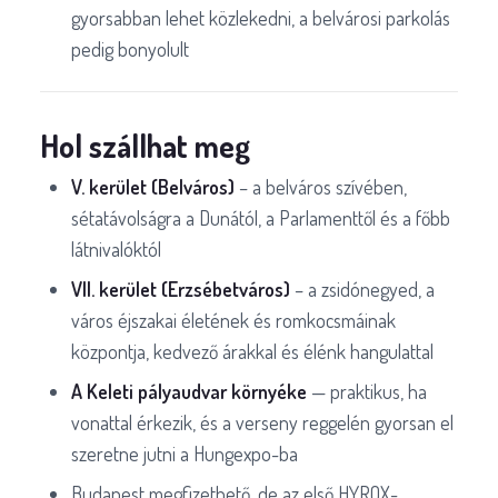
gyorsabban lehet közlekedni, a belvárosi parkolás
pedig bonyolult
Hol szállhat meg
V. kerület (Belváros)
– a belváros szívében,
sétatávolságra a Dunától, a Parlamenttől és a főbb
látnivalóktól
VII. kerület (Erzsébetváros)
– a zsidónegyed, a
város éjszakai életének és romkocsmáinak
központja, kedvező árakkal és élénk hangulattal
A Keleti pályaudvar környéke
— praktikus, ha
vonattal érkezik, és a verseny reggelén gyorsan el
szeretne jutni a Hungexpo-ba
Budapest megfizethető, de az első HYROX-