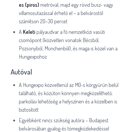
es (piros)
metróval, majd egy rövid busz- vagy
villamosutazással érhető el – a belvárostól
számítson 20–30 percet
A
Keleti
pályaudvar a fő nemzetközi vasúti
csomópont (közvetlen vonatok Bécsből,
Pozsonyból, Münchenből), és maga is közel van a
Hungexpohoz
Autóval
A Hungexpo közvetlenül az M0-s körgyűrűn belül
található, és közúton könnyen megközelíthető;
parkolási lehetőség a helyszínen és a közelben is
biztosított
Egyébként nincs szükség autóra – Budapest
belvárosában gyalog és tömegközlekedéssel