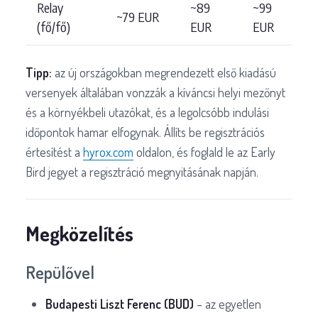
Relay
~89
~99
~79 EUR
(fő/fő)
EUR
EUR
Tipp:
az új országokban megrendezett első kiadású
versenyek általában vonzzák a kíváncsi helyi mezőnyt
és a környékbeli utazókat, és a legolcsóbb indulási
időpontok hamar elfogynak. Állíts be regisztrációs
értesítést a
hyrox.com
oldalon, és foglald le az Early
Bird jegyet a regisztráció megnyitásának napján.
Megközelítés
Repülővel
Budapesti Liszt Ferenc (BUD)
– az egyetlen