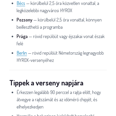
Bécs
— körülbelül 2,5 óra közvetlen vonattal, a
legközelebbi nagyvárosi HYROX
Pozsony
— körülbelül 2,5 óra vonattal, könnyen
beilleszthető a programba
Prága
— rövid repülőút vagy éjszakai vonat észak
felé
Berlin
— rövid repülőút Németország legnagyobb
HYROX-versenyéhez
Tippek a verseny napjára
Érkezzen legalább 90 perccel a rajtja előtt, hogy
átvegye a rajtszámát és az időmérő chipjét, és
elhelyezkedjen
Használja a helyszínen kialakított bemelegítő