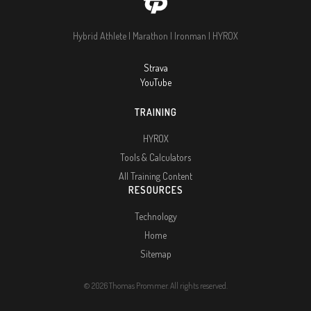
Hybrid Athlete | Marathon | Ironman | HYROX
Strava
YouTube
TRAINING
HYROX
Tools & Calculators
All Training Content
RESOURCES
Technology
Home
Sitemap
© 2026 Thomas Prommer. All rights reserved.