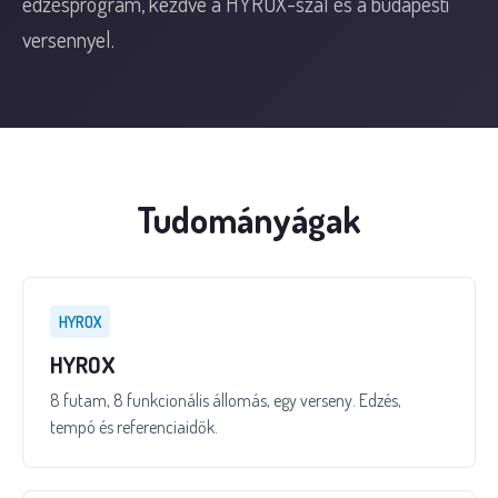
edzésprogram, kezdve a HYROX-szal és a budapesti
versennyel.
Tudományágak
HYROX
HYROX
8 futam, 8 funkcionális állomás, egy verseny. Edzés,
tempó és referenciaidők.