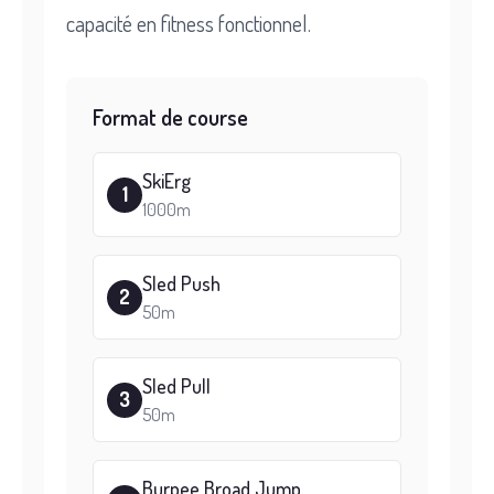
capacité en fitness fonctionnel.
Format de course
SkiErg
1
1000m
Sled Push
2
50m
Sled Pull
3
50m
Burpee Broad Jump