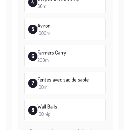
4
80m
Aviron
5
1000m
Farmers Carry
6
200m
Fentes avec sac de sable
7
100m
Wall Balls
8
100 rép.