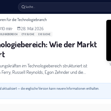
Suche…
ren für die Technologiebranche
10 min
28. Mai 2026
OLOGIEBEREICH
CTO SUCHE
CIO SUCHE
ologiebereich: Wie der Markt
rt
S
ungskräften im Technologiebereich strukturiert ist
n Ferry, Russell Reynolds, Egon Zehnder und die
rozess aus Sicht der Kandidaten tatsächlich abläuft.
d aktualisiert — die englische Version kann neuere Informationen enthalten.