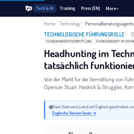
Tech & AI
Training
Press (EN)
More
Home
/
Technology
/
Personalberatungsagentu
TECHNOLOGISCHE FÜHRUNGSROLLE
FÜHRUNGSKRÄFTEVERMITTLUNG
FÜHRUNGSKRAFT IM TECHN
Headhunting im Techn
tatsächlich funktionie
Wie der Markt für die Vermittlung von Führ
(Spencer Stuart, Heidrick & Struggles, Kor
Boutique-Ebene) und wie der Vermittlungsp
🌐
Diese Seite wird zuerst auf Englisch geschrieben un
Englische Version lesen →