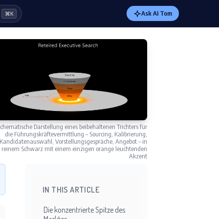
Ask AI Tom
⌘K
chematische Darstellung eines beibehaltenen Trichters für
die Führungskräftevermittlung – Sourcing, Kalibrierung,
Kandidatenauswahl, Vorstellungsgespräche, Angebot – in
reinem Schwarz mit einem einzigen orange leuchtenden
Akzent
IN THIS ARTICLE
Die konzentrierte Spitze des