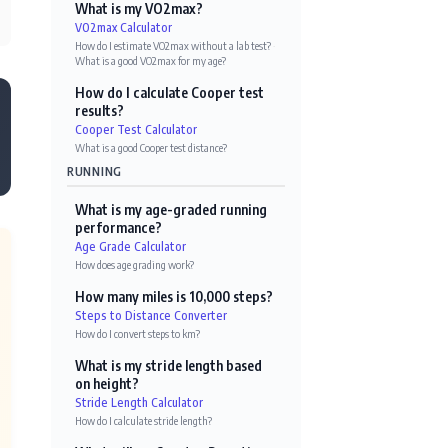
What is my VO2max?
VO2max Calculator
How do I estimate VO2max without a lab test?
·
What is a good VO2max for my age?
How do I calculate Cooper test
results?
Cooper Test Calculator
What is a good Cooper test distance?
RUNNING
What is my age-graded running
performance?
Age Grade Calculator
How does age grading work?
How many miles is 10,000 steps?
Steps to Distance Converter
How do I convert steps to km?
What is my stride length based
on height?
Stride Length Calculator
How do I calculate stride length?