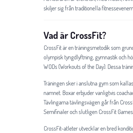
skiljer sig från traditionella fitnessevene
Vad är CrossFit?
CrossFit är en träningsmetodik som gru
olympisk tyngdlyftning, gymnastik och hög
WODs (Workouts of the Day). Dessa träning
Träningen sker i anslutna gym som kallas 
namnet. Boxar erbjuder vanligtvis coach
Tävlingarna tävlingsvägen går från CrossF
Semifinaler och slutligen CrossFit Games
CrossFit-atleter utvecklar en bred kondit