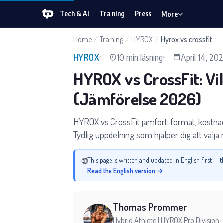
Tech & AI
Training
Press
More
Home
/
Training
/
HYROX
/
Hyrox vs crossfit
10 min läsning
April 14, 20
HYROX
HYROX vs CrossFit: Vil
(Jämförelse 2026)
HYROX vs CrossFit jämfört: format, kostna
Tydlig uppdelning som hjälper dig att välja r
🌐
This page is written and updated in English first —
Read the English version →
Thomas Prommer
Hybrid Athlete | HYROX Pro Division