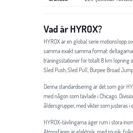
Vad är HYROX?
HYROX är en global serie motionslopp so
samma exakt samma format: deltagarna v
träningsstationer för totalt 8 km löpning 
Sled Push, Sled Pull, Burpee Broad Jump
Denna standardisering är det som gör HYRO
med någon som tävlade i Chicago. Division
åldersgrupper, med vikter som justeras i 
HYROX-tävlingarna äger rum i stora inomh
Atmosfären är elektrisk, med musik, folk