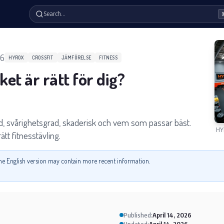
Search…
26
HYROX
CROSSFIT
JÄMFÖRELSE
FITNESS
ket är rätt för dig?
d, svårighetsgrad, skaderisk och vem som passar bäst.
HY
ätt fitnesstävling.
 the English version may contain more recent information.
Published:
April 14, 2026