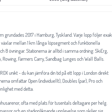
m grundades 2017 i Hamburg, Tyskland. Varje lopp följer exak
äxlar mellan 1 km långa löpsegment och funktionella
och 8 övningar. Stationerna är alltid i samma ordning: SkiErg,
, Rowing, Farmers Carry, Sandbag Lunges och Wall Balls.
X unikt - du kan jämföra din tid på ett lopp i London direkt
erna omfattar Open (individuellt), Doubles (par), Pro och
enlighet med detta.
usarenor, ofta med plats för tusentals deltagare per helg.
massor och en stadionliknande upplevelse som skiljer sig