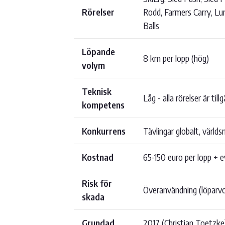
Rörelser
Rodd, Farmers Carry, Lu
Balls
Löpande
8 km per lopp (hög)
volym
Teknisk
Låg - alla rörelser är till
kompetens
Konkurrens
Tävlingar globalt, värld
Kostnad
65-150 euro per lopp + 
Risk för
Överanvändning (löparv
skada
Grundad
2017 (Christian Toetzke