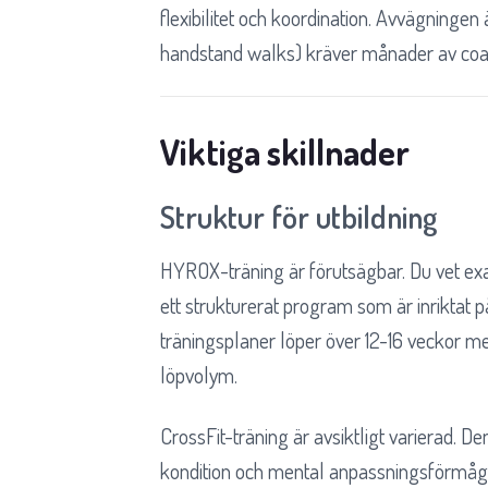
flexibilitet och koordination. Avvägningen
handstand walks) kräver månader av coach
Viktiga skillnader
Struktur för utbildning
HYROX-träning är förutsägbar. Du vet exa
ett strukturerat program som är inriktat p
träningsplaner löper över 12-16 veckor me
löpvolym.
CrossFit-träning är avsiktligt varierad. 
kondition och mental anpassningsförmåga,