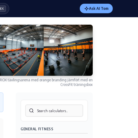
Ask AI Tom
⌘K
ROX tävlingsarena med orange branding jämfört med en
CrossFit träningsbox
GENERAL FITNESS