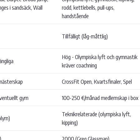
nges i sandsäck, Wall
rodd, kettlebells, pull-ups,
handstående
Tillfälligt (låg-måttlig)
Hög - Olympiska lyft och gymnastik
gängliga
kräver coachning
smästerskap
CrossFit Open, Kvartsfinaler, Spel
eventuellt gym
100-250 €/månad medlemskap i box
Teknikrelaterade (olympiska lyft,
olym)
kipping)
)
2000 (Greg Glassman)