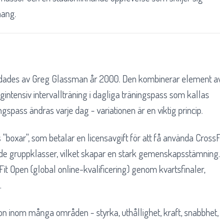
mang.
ndades av Greg Glassman år 2000. Den kombinerar element a
intensiv intervallträning i dagliga träningspass som kallas
spass ändras varje dag - variationen är en viktig princip.
"boxar", som betalar en licensavgift för att få använda CrossF
ade gruppklasser, vilket skapar en stark gemenskapsstämning.
it Open (global online-kvalificering) genom kvartsfinaler,
.
ion inom många områden - styrka, uthållighet, kraft, snabbhet,