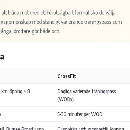
 att träna mot med ett förutsägbart format ska du välja
ningsgemenskap med ständigt varierande träningspass som
Många idrottare gör både och.
da
CrossFit
1 km löpning + 8
Dagliga varierade träningspass
(WODs)
p
5-30 minuter per WOD
Pull, Burpee Broad Jump,
Olympiska lyft, gymnastik, löpning,