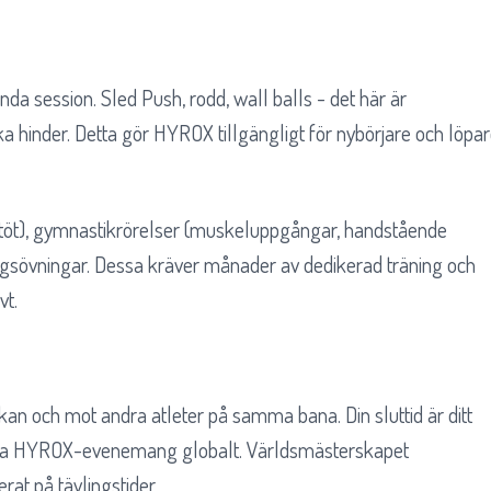
da session. Sled Push, rodd, wall balls - det här är
 hinder. Detta gör HYROX tillgängligt för nybörjare och löpa
, stöt), gymnastikrörelser (muskeluppgångar, handstående
gsövningar. Dessa kräver månader av dedikerad träning och
vt.
an och mot andra atleter på samma bana. Din sluttid är ditt
 alla HYROX-evenemang globalt. Världsmästerskapet
rat på tävlingstider.