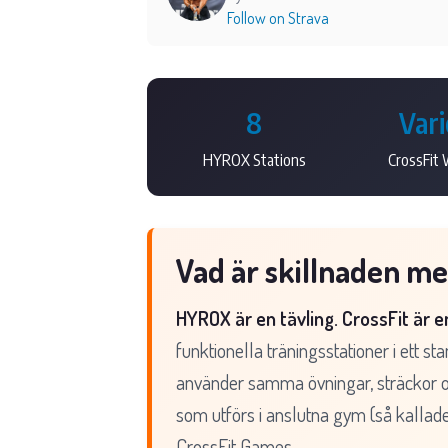
Follow on Strava
8
Var
HYROX Stations
CrossFit
Vad är skillnaden m
HYROX är en tävling. CrossFit är 
funktionella träningsstationer i ett
använder samma övningar, sträckor och
som utförs i anslutna gym (så kallad
CrossFit Games.