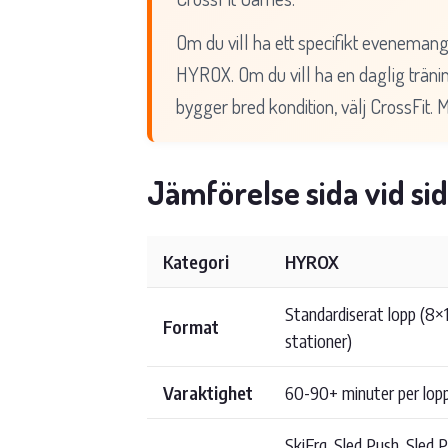
Om du vill ha ett specifikt evenemang
HYROX. Om du vill ha en daglig trä
bygger bred kondition, välj CrossFit. 
Jämförelse sida vid si
Kategori
HYROX
Standardiserat lopp (8×
Format
stationer)
Varaktighet
60-90+ minuter per lop
SkiErg, Sled Push, Sled 