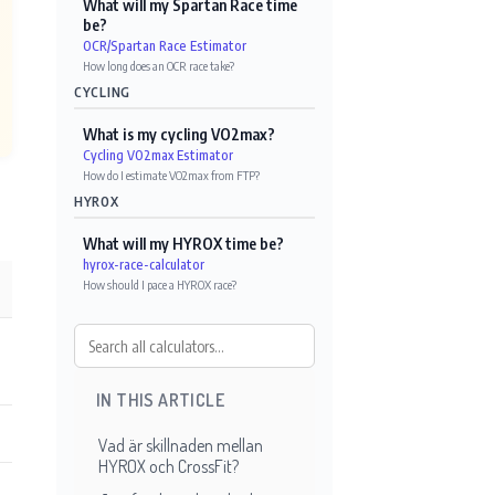
What will my Spartan Race time
be?
OCR/Spartan Race Estimator
How long does an OCR race take?
CYCLING
What is my cycling VO2max?
Cycling VO2max Estimator
How do I estimate VO2max from FTP?
HYROX
What will my HYROX time be?
hyrox-race-calculator
How should I pace a HYROX race?
IN THIS ARTICLE
Vad är skillnaden mellan
HYROX och CrossFit?