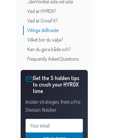
Jämförelse sida vid sida
Vad är HYROX?
Vad är CrossFit?
Viktiga skillnader
Vilket bör du välja?
Kan du göra både och?
Frequently Asked Questions
Get the 5 hidden tips
to crush your HYROX
time
Insider strategies from a Pro
Division finisher
Your email