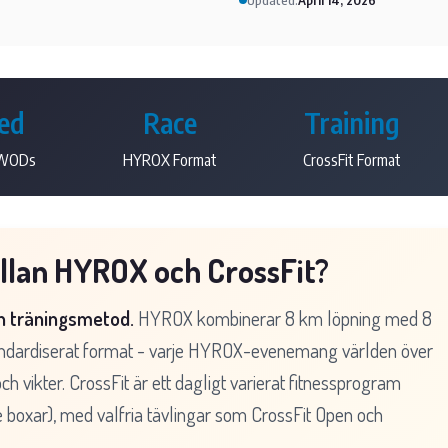
Updated:
April 14, 2026
ied
Race
Training
 WODs
HYROX Format
CrossFit Format
ellan HYROX och CrossFit?
en träningsmetod.
HYROX kombinerar 8 km löpning med 8
 standardiserat format - varje HYROX-evenemang världen över
 vikter. CrossFit är ett dagligt varierat fitnessprogram
e boxar), med valfria tävlingar som CrossFit Open och