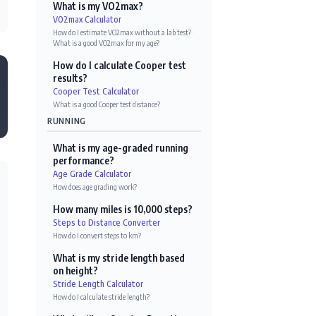
What is my VO2max?
VO2max Calculator
How do I estimate VO2max without a lab test?
·
What is a good VO2max for my age?
How do I calculate Cooper test
results?
Cooper Test Calculator
What is a good Cooper test distance?
RUNNING
What is my age-graded running
performance?
Age Grade Calculator
How does age grading work?
How many miles is 10,000 steps?
Steps to Distance Converter
How do I convert steps to km?
What is my stride length based
on height?
Stride Length Calculator
How do I calculate stride length?