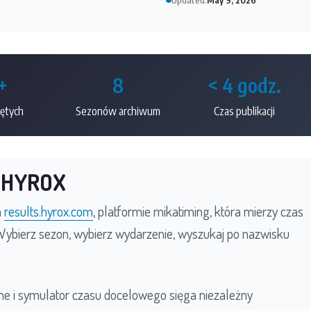
Updated:
May 9, 2026
+
8
< 4 godz.
jętych
Sezonów archiwum
Czas publikacji
i HYROX
a
results.hyrox.com
, platformie mikatiming, która mierzy czas
ybierz sezon, wybierz wydarzenie, wyszukaj po nazwisku
ime i symulator czasu docelowego sięga niezależny