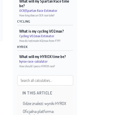
What will my Spartan Race time
be?
OCR/Spartan Race Estimator
How long does an OCR race take?
CYCLING
What is my cycling VO2max?
Cycling VO2max Estimator
How do I estimate VO2max from FTP?
HYROX
What will my HYROX time be?
hyrox-race-calculator
How should I pace a HYROX race?
IN THIS ARTICLE
Gdzie znaleźć wyniki HYROX
Oficjalna platforma: