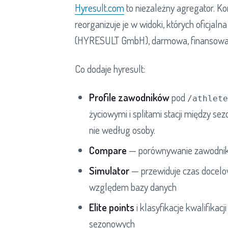
Hyresult.com
to niezależny agregator. Ko
reorganizuje je w widoki, których oficjal
(HYRESULT GmbH), darmowa, finansowa
Co dodaje hyresult:
Profile zawodników
pod
/athlete
życiowymi i splitami stacji między se
nie według osoby.
Compare
— porównywanie zawodnik
Simulator
— przewiduje czas docelow
względem bazy danych
Elite points
i klasyfikacje kwalifikac
sezonowych