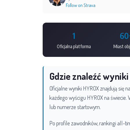
Follow on Strava
1
60
Oficjalna platforma
Miast ob
Gdzie znaleźć wynik
Oficjalne wyniki HYROX znajdują się n
każdego wyścigu HYROX na świecie. W
lub numerze startowym.
Po profile zawodników, rankingi all-t