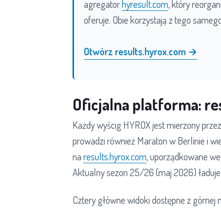
agregator
hyresult.com
, który reorga
oferuje. Obie korzystają z tego sameg
Otwórz results.hyrox.com →
Oficjalna platforma: r
Każdy wyścig HYROX jest mierzony prze
prowadzi również Maraton w Berlinie i wi
na
results.hyrox.com
, uporządkowane wed
Aktualny sezon 25/26 (maj 2026) ładuje 
Cztery główne widoki dostępne z górnej n