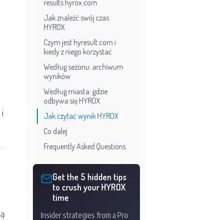
results.hyrox.com
Jak znaleźć swój czas
HYROX
Czym jest hyresult.com i
kiedy z niego korzystać
Według sezonu: archiwum
wyników
Według miasta: gdzie
odbywa się HYROX
i
Jak czytać wynik HYROX
Co dalej
Frequently Asked Questions
Get the 5 hidden tips
to crush your HYROX
time
ją
Insider strategies from a Pro