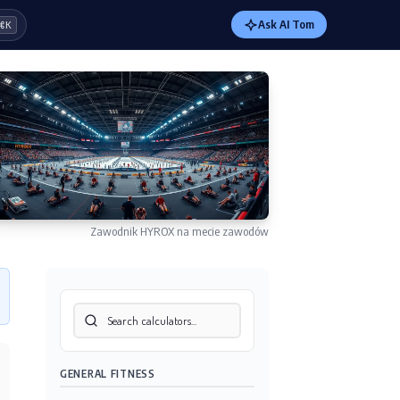
Ask AI Tom
⌘K
Zawodnik HYROX na mecie zawodów
GENERAL FITNESS