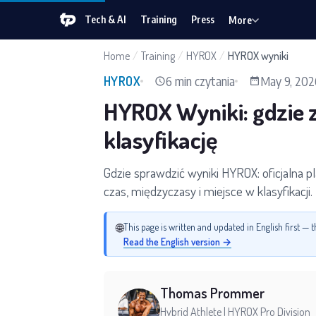
Tech & AI
Training
Press
More
Home
/
Training
/
HYROX
/
HYROX wyniki
6 min czytania
May 9, 202
HYROX
HYROX Wyniki: gdzie z
klasyfikację
Gdzie sprawdzić wyniki HYROX: oficjalna pl
czas, międzyczasy i miejsce w klasyfikacji.
🌐
This page is written and updated in English first —
Read the English version →
Thomas Prommer
Hybrid Athlete | HYROX Pro Division