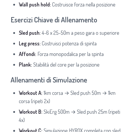
Wall push hold:
Costruisce forza nella posizione
Esercizi Chiave di Allenamento
Sled push:
4-6 x 25-50m a peso gara o superiore
Leg press:
Costruisci potenza di spinta
Affondi:
Forza monopodalica per la spinta
Plank:
Stabilità del core per la posizione
Allenamenti di Simulazione
Workout A:
1km corsa → Sled push 50m → 1km
corsa (ripeti 2x)
Workout B:
SkiErg 500m → Sled push 25m (ripeti
4x)
Workout C:
Simulazione HYROX completa con sled