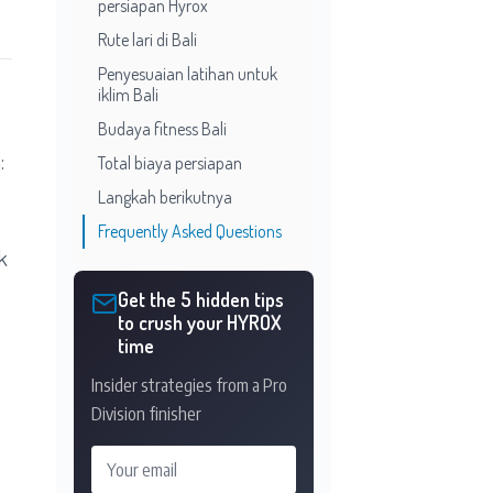
persiapan Hyrox
Rute lari di Bali
Penyesuaian latihan untuk
iklim Bali
Budaya fitness Bali
:
Total biaya persiapan
Langkah berikutnya
Frequently Asked Questions
k
Get the 5 hidden tips
to crush your HYROX
time
Insider strategies from a Pro
Division finisher
Your email