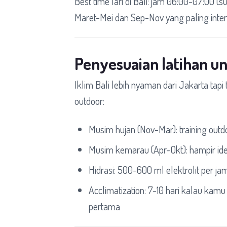
Best time lari di Bali: jam 06:00-07:00 (su
Maret-Mei dan Sep-Nov yang paling inte
Penyesuaian latihan un
Iklim Bali lebih nyaman dari Jakarta tapi t
outdoor:
Musim hujan (Nov-Mar): training outdo
Musim kemarau (Apr-Okt): hampir ideal
Hidrasi: 500-600 ml elektrolit per jam
Acclimatization: 7-10 hari kalau kamu
pertama