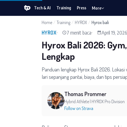
Tech & AI
Training
Press
More
Home
/
Training
/
HYROX
/
Hyrox bali
7 menit baca
April 19, 202
HYROX
Hyrox Bali 2026: Gym,
Lengkap
Panduan lengkap Hyrox Bali 2026. Lokasi 
lari sepanjang pantai, biaya, dan tips persia
Thomas Prommer
Hybrid Athlete | HYROX Pro Division
Follow on Strava