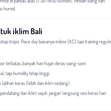
nrise di pantai) atau 17:30-19:00 (sunset). Hindari siang hari
ns humid.
tuk iklim Bali
etap tropis. Race day biasanya indoor (AC), tapi training regule
or terbatas, banyak hari hujan deras siang-sore
, tapi humidity tetap tinggi
 latihan keras (lebih dari iklim sedang)
 pendatang dari iklim sejuk; jangan langsung sesi keras hari