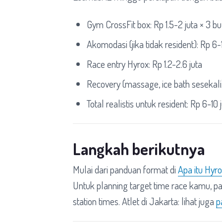
Gym CrossFit box: Rp 1.5-2 juta × 3 bu
Akomodasi (jika tidak resident): Rp 6
Race entry Hyrox: Rp 1.2-2.6 juta
Recovery (massage, ice bath sesekali):
Total realistis untuk resident: Rp 6-10
Langkah berikutnya
Mulai dari panduan format di
Apa itu Hyr
Untuk planning target time race kamu, p
station times. Atlet di Jakarta: lihat juga
p