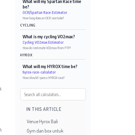
What will my Spartan Race time
be?
OCR/Spartan Race Estimator
How long does an OCR race take?
CYCLING
What is my cycling VO2max?
Cycling VO2max Estimator
How do I estimate VO2max from FTP?
HYROX
What will my HYROX time be?
hyrox-race-calculator
How should I pace a HYROX race?
.
IN THIS ARTICLE
Venue Hyrox Bali
n
Gym dan box untuk