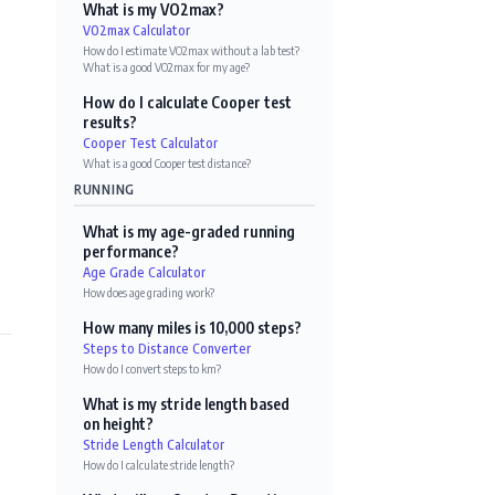
What is my VO2max?
VO2max Calculator
How do I estimate VO2max without a lab test?
·
What is a good VO2max for my age?
How do I calculate Cooper test
results?
Cooper Test Calculator
What is a good Cooper test distance?
RUNNING
What is my age-graded running
performance?
Age Grade Calculator
How does age grading work?
How many miles is 10,000 steps?
Steps to Distance Converter
How do I convert steps to km?
What is my stride length based
on height?
Stride Length Calculator
How do I calculate stride length?