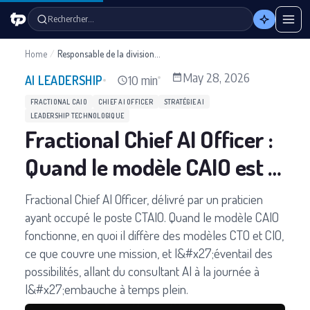
Rechercher…
Home
/
Responsable de la division AI
May 28, 2026
10 min
AI LEADERSHIP
FRACTIONAL CAIO
CHIEF AI OFFICER
STRATÉGIE AI
LEADERSHIP TECHNOLOGIQUE
Fractional Chief AI Officer :
Quand le modèle CAIO est le
bon choix
Fractional Chief AI Officer, délivré par un praticien
ayant occupé le poste CTAIO. Quand le modèle CAIO
fonctionne, en quoi il diffère des modèles CTO et CIO,
ce que couvre une mission, et l&#x27;éventail des
possibilités, allant du consultant AI à la journée à
l&#x27;embauche à temps plein.