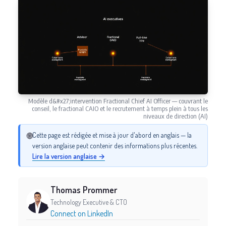
Modèle d&#x27;intervention Fractional Chief AI Officer — couvrant le
conseil, le fractional CAIO et le recrutement à temps plein à tous les
niveaux de direction (AI)
🌐
Cette page est rédigée et mise à jour d'abord en anglais — la
version anglaise peut contenir des informations plus récentes.
Lire la version anglaise →
Thomas Prommer
Technology Executive & CTO
Connect on LinkedIn