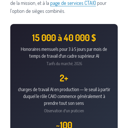
de la mission, et à la
page de services CTAIO
pour
l'option de sièges combinés.
15 000 à 40 000 $
Honoraires mensuels pour 3 à 5 jours par mois de
temps de travail d'un cadre supérieur AI
Tarifs du marché, 2026
2+
charges de travail AI en production — le seuil à partir
duquel le rôle CAIO commence généralement à
prendre tout son sens
Observation d'un praticien
~100