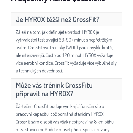
Je HYROX těžší než CrossFit?
Záleží na tom, jak definujete tvrdost. HYROX je
vytrvalostní test trvající 60-90+ minut s nepřetržitým
úsilím. CrossFitové tréninky (WOD) jsou obvykle kratší,
ale intenzivnější, často pod 20 minut. HYROX vyžaduje
více aerobní kondice, CrossFit vyžaduje více výbušné síly
a technických dovedností.
Může vás trénink CrossFitu
připravit na HYROX?
Částečně. CrossFit buduje vynikající funkční sílu a
pracovní kapacitu, což pomáhá stanicím HYROX.
CrossFit sám o sobě vás však nepřipraví na 8 km běhu
mezi stanicemi. Budete muset přidat specializovaný