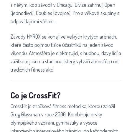
s někým, kdo závodil v Chicagu. Divize zahrnují Open
(jednotlivci), Doubles (dvojice), Pro a věkové skupiny s
odpovídajícími váhami.
Závody HYROX se konají ve velkých krytých arénách,
které často pojmou tisíce účastníků na jeden závod
víkendu. Atmosféra je elektrizující, s hudbou, davy lidí a
zážitkem jako na stadionu, který vytváří atmosféru od
tradičních fitness akcí.
Co je CrossFit?
CrossFit je značková fitness metodika, kterou založil
Greg Glassman v roce 2000. Kombinuje prvky
olympijského vzpírání, gymnastiky a vysoce
intenzivního intervalového tréninku do každodenních