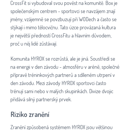
CrossFit si vybudoval svou pověst na komunitě. Box je
společenským centrem - sportovci se navzájem znají
jmény, vzájemně se povzbuzují při WODech a často se
stýkají i mimo tělocvičnu. Tato úzce provázaná kultura
je největší předností CrossFitu a hlavním důvodem,
proč u něj lidé zůstávají.
Komunita HYROX se rozrůstá, ale je jiná. Soustředí se
na energii v den závodu - atmosféru v aréně, společné
přípravě tréninkových partnerů a sdíleném utrpení v
den závodu. Mezi závody HYROX sportovci často
trénují sami nebo v malých skupinkách. Divize dvojic
přidává silný partnerský prvek.
Riziko zranění
Zranění způsobená systémem HYROX jsou většinou