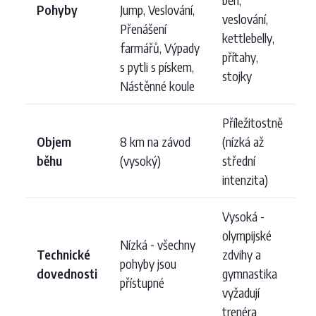
Pohyby
Jump, Veslování,
veslování,
Přenášení
kettlebelly,
farmářů, Výpady
přítahy,
s pytli s pískem,
stojky
Nástěnné koule
Příležitostně
Objem
8 km na závod
(nízká až
běhu
(vysoký)
střední
intenzita)
Vysoká -
olympijské
Nízká - všechny
Technické
zdvihy a
pohyby jsou
dovednosti
gymnastika
přístupné
vyžadují
trenéra