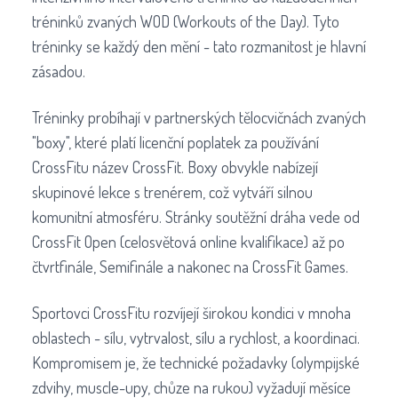
tréninků zvaných WOD (Workouts of the Day). Tyto
tréninky se každý den mění - tato rozmanitost je hlavní
zásadou.
Tréninky probíhají v partnerských tělocvičnách zvaných
"boxy", které platí licenční poplatek za používání
CrossFitu název CrossFit. Boxy obvykle nabízejí
skupinové lekce s trenérem, což vytváří silnou
komunitní atmosféru. Stránky soutěžní dráha vede od
CrossFit Open (celosvětová online kvalifikace) až po
čtvrtfinále, Semifinále a nakonec na CrossFit Games.
Sportovci CrossFitu rozvíjejí širokou kondici v mnoha
oblastech - sílu, vytrvalost, sílu a rychlost, a koordinaci.
Kompromisem je, že technické požadavky (olympijské
zdvihy, muscle-upy, chůze na rukou) vyžadují měsíce