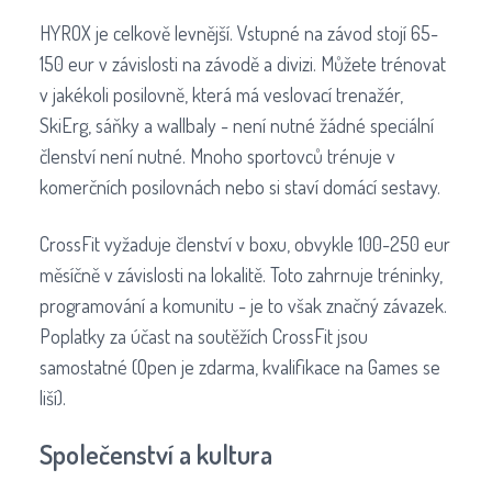
HYROX je celkově levnější. Vstupné na závod stojí 65-
150 eur v závislosti na závodě a divizi. Můžete trénovat
v jakékoli posilovně, která má veslovací trenažér,
SkiErg, sáňky a wallbaly - není nutné žádné speciální
členství není nutné. Mnoho sportovců trénuje v
komerčních posilovnách nebo si staví domácí sestavy.
CrossFit vyžaduje členství v boxu, obvykle 100-250 eur
měsíčně v závislosti na lokalitě. Toto zahrnuje tréninky,
programování a komunitu - je to však značný závazek.
Poplatky za účast na soutěžích CrossFit jsou
samostatné (Open je zdarma, kvalifikace na Games se
liší).
Společenství a kultura