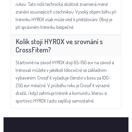
rukou. Tato nižší technická složitost znamená méně
zranění souvisejících s technikou. Vysoký objem běhu při
tréninku HYROX však může vést k přetěžování. Obojí je
při správném tréninku bezpečné.
Kolik stojí HYROX ve srovnání s
CrossFitem?
Startovné na závod HYROX stojí 65-150 eur na závod a
trénovat můžete v jakékoli tělocvičně se základním
vybavením. CrossFit vyžaduje členství v boxu za 100-
250 eur měsíčně. V průběhu roku je CrossFit výrazně
dražší, i když zahrnuje trénink a komunitu, kterou si
sportovci HYROX často zajišťují samostatně.