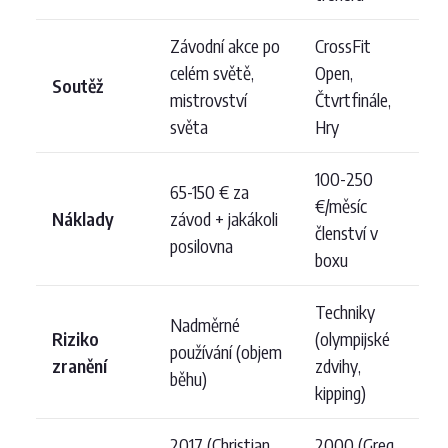
Závodní akce po
CrossFit
celém světě,
Open,
Soutěž
mistrovství
Čtvrtfinále,
světa
Hry
100-250
65-150 € za
€/měsíc
Náklady
závod + jakákoli
členství v
posilovna
boxu
Techniky
Nadměrné
Riziko
(olympijské
používání (objem
zranění
zdvihy,
běhu)
kipping)
2017 (Christian
2000 (Greg