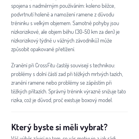
spojena s nadměrným používáním: koleno běžce,
podvrtnutí holeně a namožení ramene z důvodu
tréninku s velkým objemem. Samotné pohyby jsou
nízkorizikové, ale objem běhu (30-50 km za den) je
nízkorizikový týdně u vážných závodníků) může
způsobit opakované přetížení.
Zranění při CrossFitu častěji souvisejí s technikou:
problémy s dolní částí zad při těžkých mrtvých tazích,
zranění ramene nebo problémy se zápěstím při
těžkých přítazích. Správný trénink výrazně snižuje tato
rizika, což je důvod, proč existuje boxový model.
Který byste si měli vybrat?
Váš výběr závisí na tom, co vás motivuje a jak rádi