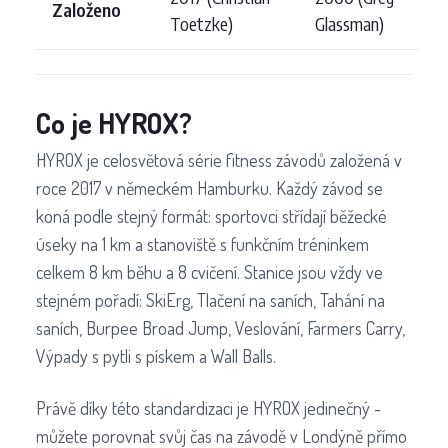
Založeno
Toetzke)
Glassman)
Co je HYROX?
HYROX je celosvětová série fitness závodů založená v
roce 2017 v německém Hamburku. Každý závod se
koná podle stejný formát: sportovci střídají běžecké
úseky na 1 km a stanoviště s funkčním tréninkem
celkem 8 km běhu a 8 cvičení. Stanice jsou vždy ve
stejném pořadí: SkiErg, Tlačení na saních, Tahání na
saních, Burpee Broad Jump, Veslování, Farmers Carry,
Výpady s pytli s pískem a Wall Balls.
Právě díky této standardizaci je HYROX jedinečný -
můžete porovnat svůj čas na závodě v Londýně přímo