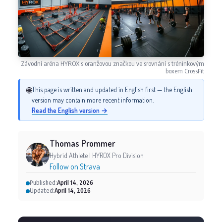
Závodní aréna HYROX s oranžovou značkou ve srovnání s tréninkovým
boxem CrossFit
🌐
This page is written and updated in English first — the English
version may contain more recent information.
Read the English version →
Thomas Prommer
Hybrid Athlete | HYROX Pro Division
Follow on Strava
Published:
April 14, 2026
Updated:
April 14, 2026