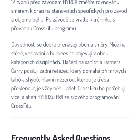
12 týdnů před závodem HYROX změňte rovnováhu
směrem k práci na stanovištích specifických pro závod
a objemu běhu. Po závodě se vraťte k tréninku s
převahou CrossFitu programu.
Dovednosti se dobře přenášejí oběma směry. Míče na
stěně, veslování a burpees se objevují v obou
kategoriích disciplínách. Tlačení na saních a Farmers
Carry posilují zadní řetězec, který pomáhá při mrtvých
tahů a shybů. Hlavní mezerou, kterou je třeba
překlenout, je vždy běh - atleti CrossFitu ho potřebují
více, a atleti HYROXu těží ze silového programování
CrossFitu.
Frequently Asked Questions