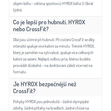
objem běhu - většina sportovců HYROX běhá 3-5krát
týdně.
Co je lepší pro hubnutí, HYROX
nebo CrossFit?
Obě jsou účinné při hubnutí. Při cvičení CrossFit se díky
intenzitě spaluje více kalorií za minutu. Trénink HYROX,
který je zaměřen na vytrvalost, spaluje více celkových
kalorií za sezení. Nejlepší volbou je ta, kterou budete
provádět důsledně - na dodržování záleží více než na
formátu.
Je HYROX bezpečnější než
CrossFit?
Pohyby HYROX jsou jednodušší - žádné olympijské
zdvihy, žádné přítahy na bradlech, žádné chůze na