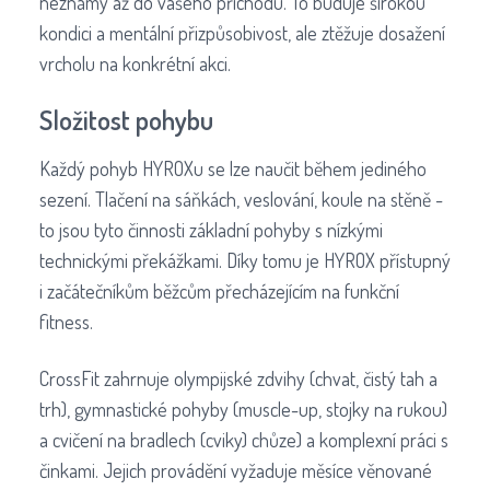
neznámý až do vašeho příchodu. To buduje širokou
kondici a mentální přizpůsobivost, ale ztěžuje dosažení
vrcholu na konkrétní akci.
Složitost pohybu
Každý pohyb HYROXu se lze naučit během jediného
sezení. Tlačení na sáňkách, veslování, koule na stěně -
to jsou tyto činnosti základní pohyby s nízkými
technickými překážkami. Díky tomu je HYROX přístupný
i začátečníkům běžcům přecházejícím na funkční
fitness.
CrossFit zahrnuje olympijské zdvihy (chvat, čistý tah a
trh), gymnastické pohyby (muscle-up, stojky na rukou)
a cvičení na bradlech (cviky) chůze) a komplexní práci s
činkami. Jejich provádění vyžaduje měsíce věnované