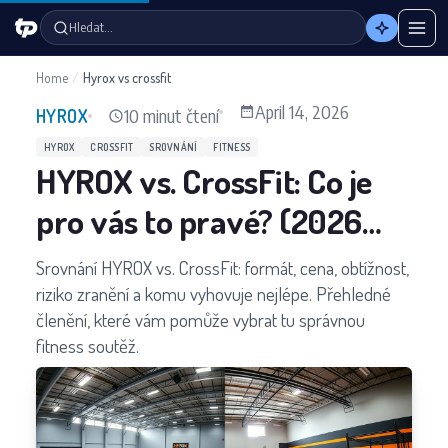
Hledat…
Home
/
Hyrox vs crossfit
April 14, 2026
10 minut čtení
HYROX
HYROX
CROSSFIT
SROVNÁNÍ
FITNESS
HYROX vs. CrossFit: Co je
pro vás to pravé? (2026
Srovnání)
Srovnání HYROX vs. CrossFit: formát, cena, obtížnost,
riziko zranění a komu vyhovuje nejlépe. Přehledné
členění, které vám pomůže vybrat tu správnou
fitness soutěž.