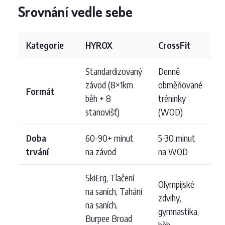
Srovnání vedle sebe
Kategorie
HYROX
CrossFit
Standardizovaný
Denně
závod (8×1km
obměňované
Formát
běh + 8
tréninky
stanovišť)
(WOD)
Doba
60-90+ minut
5-30 minut
trvání
na závod
na WOD
SkiErg, Tlačení
Olympijské
na saních, Tahání
zdvihy,
na saních,
gymnastika,
Burpee Broad
běh,