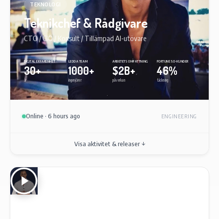
TEKNOLOGI
Teknikchef & Rådgivare
CTO / CIO / Konsult / Tillämpad AI-utövare
DIGITAL ERFARENHET
LEDDA TEAM
ARBETETS OMFATTNING
FORTUNE 50-KUNDER
30+
1000+
$2B+
46%
år
ingenjörer
påverkan
täckning
Online · 6 hours ago
ENGINEERING
Visa aktivitet & releaser ↓