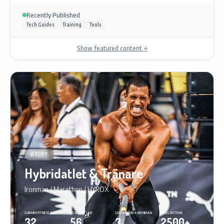
Recently Published
Tech Guides
Training
Tools
Show featured content ↓
ATLET
Hybridatlet & Tränare
Ironman / Marathon / HYROX
GARMIN FITNESS AGE
VO2MAX I LAB
GENOMFÖRDA IRONMAN
ÅRLIG DISTANS
32
56
3
2500+