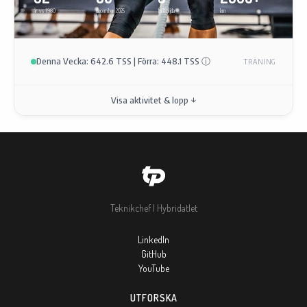
år vs 1980
december 2025
fullföljda
km
Denna Vecka: 642.6 TSS | Förra: 448.1 TSS
ⓘ
TRÄNING
Visa aktivitet & lopp ↓
Teknikchef | Hybridatlet
LinkedIn
GitHub
YouTube
UTFORSKA