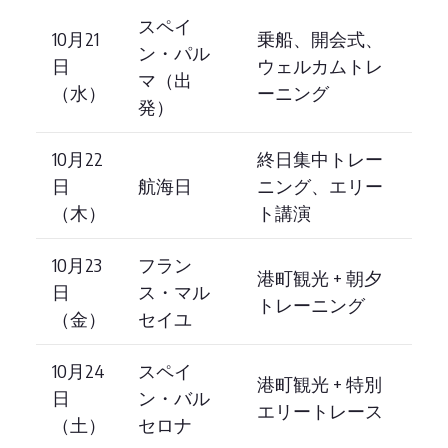
スペイ
10月21
乗船、開会式、
ン・パル
日
ウェルカムトレ
マ（出
（水）
ーニング
発）
10月22
終日集中トレー
日
航海日
ニング、エリー
（木）
ト講演
10月23
フラン
港町観光 + 朝夕
日
ス・マル
トレーニング
（金）
セイユ
10月24
スペイ
港町観光 + 特別
日
ン・バル
エリートレース
（土）
セロナ