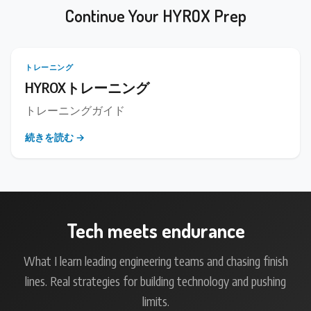
Continue Your HYROX Prep
トレーニング
HYROXトレーニング
トレーニングガイド
続きを読む →
Tech meets endurance
What I learn leading engineering teams and chasing finish
lines. Real strategies for building technology and pushing
limits.