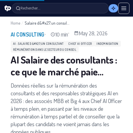
Rechercher…
Home
/
Salaire d&#x27;un consultant en IA
May 28, 2026
10 min
AI CONSULTING
AI : SALAIRE D&#X27;UN CONSULTANT
CHIEF AI OFFICER
INDEMNISATION
RÉMUNÉRATION DANS LE SECTEUR DU CONSEIL
AI Salaire des consultants :
ce que le marché paie
réellement (2026)
Données réelles sur la rémunération des
consultants et des responsables stratégiques AI en
2026 : des associés MBB et Big 4 aux Chief AI Officer
à temps plein, en passant par les niveaux de
rémunération à temps partiel et de conseiller que la
plupart des candidats ne voient jamais dans les
données publiques.