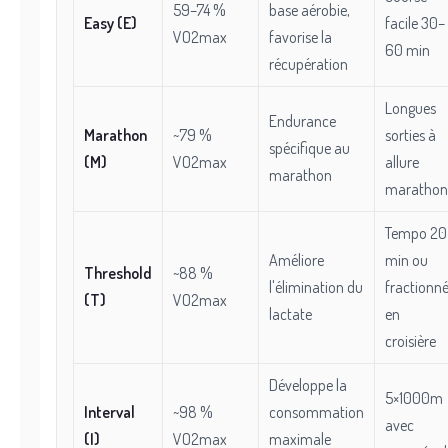
59–74 %
base aérobie,
Easy (E)
facile 30–
VO2max
favorise la
60 min
récupération
Longues
Endurance
Marathon
~79 %
sorties à
spécifique au
(M)
VO2max
allure
marathon
marathon
Tempo 20
Améliore
min ou
Threshold
~88 %
l'élimination du
fractionn
(T)
VO2max
lactate
en
croisière
Développe la
5×1000m
Interval
~98 %
consommation
avec
(I)
VO2max
maximale